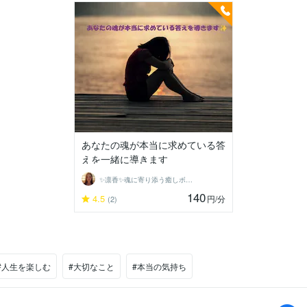
あなたの魂が本当に求めている答
えを一緒に導きます
✨凛香✨魂に寄り添う癒しボイス届けます✨
140
4.5
円
/分
(2)
#人生を楽しむ
#大切なこと
#本当の気持ち