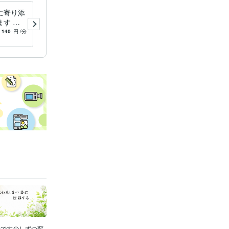
に寄り添
度々ペットを失った経験者が
す 雑
貴方の心に寄り添います 大
みまで安
切なペットの病気や喪失の悲
140
円
/分
5.0
(1)
120
円
/分
い❤️
しみ、何でも打ち明けて下さ
い❤️
のです少しずつ変