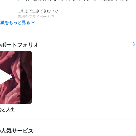
これまで生きてきた中で

職場やプライベートで

実績をもっと見る
数えきれない方々の心の声に

耳を傾けてきました☘️ 

「癒された」

のポートフォリオ
も
「安心して話ができる」

「話していると気持ちが軽くなる」

「話すだけで元気が出た」

「気持ちが晴れた」

そんなお声をいただいてきたことは

私が生きている何よりの喜びであり

傾聴は私の天命であると確信しています✨

☘️ 恋愛・職場・家族の悩み

☘️ ペットロス

☘️ 心のざわめき

恋と人生
☘️ 英語が苦手な方の国際恋愛・英会話サポート

☘️ 恋愛の不安、職場のストレス、心の疲れ

☘️ トラウマ

の人気サービス
☘️ 抑うつ・適応障害…
