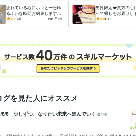
☘️ 初心者向け英会話

疲れている心にホッと一息ゆ
男性限定❤️貴方の心
るふわな時間お約束します
って癒しをお届けしま
誰にも言えず抱えてきたそんな想い

癒しが足りないと感じている
談からシリアスな悩
ここでぽつりぽつりとお話ししませんか？

5.0
(13)
140
円
/分
5.0
(18)
あなたに優しい時間を届けま
心して打ち明けて下さ
す
事務・ビジネスサポート / 事務（一般事務）
経験年数 : 10年
職種
ライフスタイル・その他 / 講師・インストラクター
経験年数 : 5年
ライフスタイル・その他 / カウンセラー・コーチ
経験年数 : 1年
ココナラ出品者ランク　ゴールド
ココナラ出品者ランク　プラチナ
歴
TOEIC
取得年 : 2024年
検定
司書
取得年 : 2024年
衛生管理者
取得年 : 2020年
実用英語技能検定準1級
取得年 : 2011年
秘書技能検定2級
取得年 : 2009年
ログを見た人にオススメ
悩み相談・カウンセリング
傾聴
分野
占い
タロット占い
2026/8/6 少しずつ、なりたい未来へ進んでいく
記事
英語
ビジネスレベル
力
よ、複業が始まりますこちらは週に一回の訪問リハビリで、施設内で行うというも