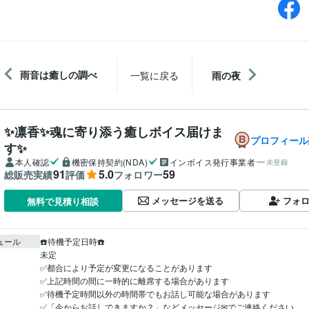
雨音は癒しの調べ
一覧に戻る
雨の夜
✨凛香✨魂に寄り添う癒しボイス届けま
プロフィール
す✨
本人確認
機密保持契約(NDA)
インボイス発行事業者
未登録
91
5.0
59
総販売実績
評価
フォロワー
メッセージを送る
フォ
無料で見積り相談
ュール
☎️待機予定日時☎️

未定

✅都合により予定が変更になることがあります

✅上記時間の間に一時的に離席する場合があります

✅待機予定時間以外の時間帯でもお話し可能な場合があります

✅「今からお話しできますか？」などメッセージ✉でご連絡ください
