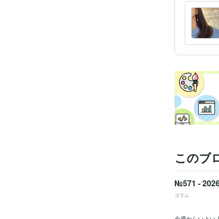
経験
受賞
資格・
このブ
得意
№571 - 
語学
コラム
今週からいよい