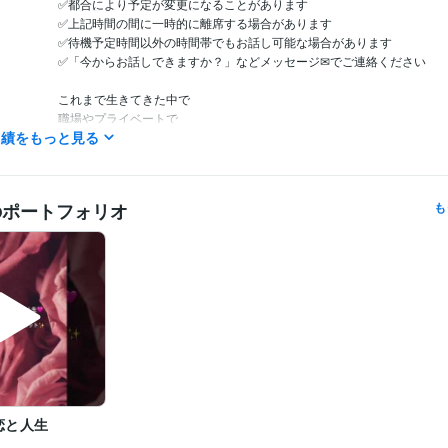
✅都合により予定が変更になることがあります

✅上記時間の間に一時的に離席する場合があります

✅待機予定時間以外の時間帯でもお話し可能な場合があります

✅「今からお話しできますか？」などメッセージ✉でご連絡ください

これまで生きてきた中で

職場やプライベートで

実績をもっと見る
数えきれない方々の心の声に

耳を傾けてきました☘️ 

「癒された」

のポートフォリオ
も
「安心して話ができる」

「話していると気持ちが軽くなる」

「話すだけで元気が出た」

「気持ちが晴れた」

そんなお声をいただいてきたことは

私が生きている何よりの喜びであり

傾聴は私の天命であると確信しています✨

☘️ 恋愛・職場・家族の悩み

☘️ ペットロス

☘️ 心のざわめき

恋と人生
☘️ 英語が苦手な方の国際恋愛・英会話サポート
