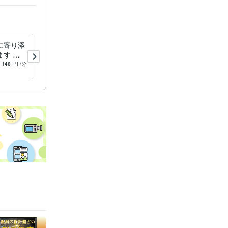
に寄り添
度々ペットを失った経験者が
す 雑
貴方の心に寄り添います 大
みまで安
切なペットの病気や喪失の悲
140
円
/分
5.0
(1)
120
円
/分
い❤️
しみ、何でも打ち明けて下さ
い❤️