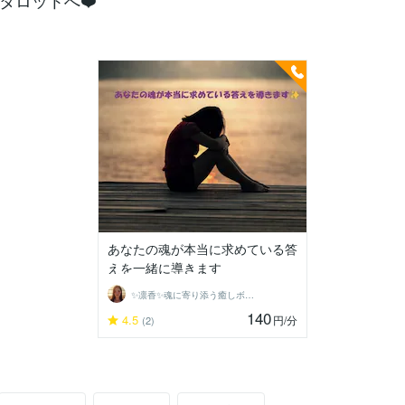
タロットへ❤️
あなたの魂が本当に求めている答
えを一緒に導きます
✨凛香✨魂に寄り添う癒しボイス届けます✨
140
4.5
円
/分
(2)