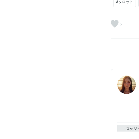
#タロット
5
スケジ