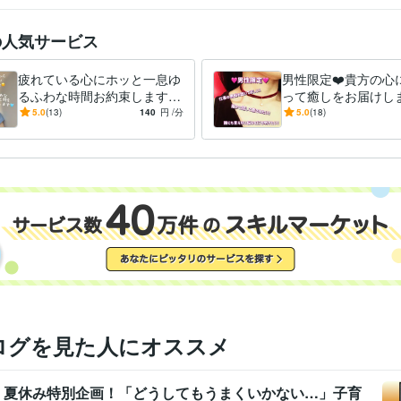
☘️ 恋愛の不安、職場のストレス、心の疲れ

☘️ トラウマ

の人気サービス
☘️ 抑うつ・適応障害…

☘️ 初心者向け英会話

疲れている心にホッと一息ゆ
男性限定❤️貴方の心
るふわな時間お約束します
って癒しをお届けしま
誰にも言えず抱えてきたそんな想い

癒しが足りないと感じている
談からシリアスな悩
ここでぽつりぽつりとお話ししませんか？

5.0
(13)
140
円
/分
5.0
(18)
あなたに優しい時間を届けま
心して打ち明けて下さ
す
事務・ビジネスサポート / 事務（一般事務）
経験年数 : 10年
職種
ライフスタイル・その他 / 講師・インストラクター
経験年数 : 5年
ライフスタイル・その他 / カウンセラー・コーチ
経験年数 : 1年
ココナラ出品者ランク　ゴールド
ココナラ出品者ランク　プラチナ
歴
TOEIC
取得年 : 2024年
検定
司書
取得年 : 2024年
衛生管理者
取得年 : 2020年
実用英語技能検定準1級
取得年 : 2011年
秘書技能検定2級
取得年 : 2009年
ログを見た人にオススメ
悩み相談・カウンセリング
傾聴
分野
占い
タロット占い
で】夏休み特別企画！「どうしてもうまくいかない…」子育