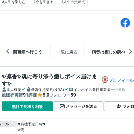
#人生を楽しむ
#今を生きる
#人生の交差点
図書館へ行こう
一覧に戻る
雨音は癒しの調べ
✨凛香✨魂に寄り添う癒しボイス届けま
プロフィール
す✨
本人確認
機密保持契約(NDA)
インボイス発行事業者
未登録
91
5.0
59
総販売実績
評価
フォロワー
メッセージを送る
フォ
無料で見積り相談
ュール
☎️待機予定日時☎️

未定
