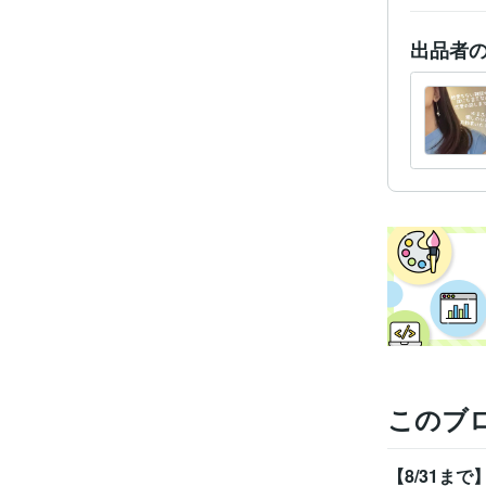
出品者
経験
受賞
資格・
このブ
得意
【8/31ま