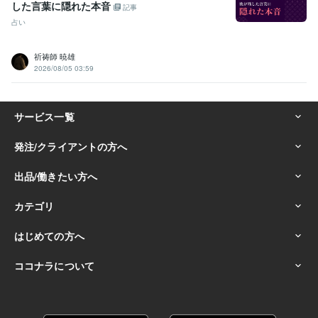
した言葉に隠れた本音
記事
占い
祈祷師 暁雄
2026/08/05 03:59