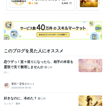
普通自動車第一種運転免許
取得年 : 2003年
の好きがお金に代わる初心者
今ま
4.3
(4)
5,000
円
5.0
数秘術鑑定士
取得年 : 2018年
歓迎！ストアカ入門講座動画
かっ
2級土木施工管理技士
取得年 : 2002年
です
最終
1級土木施工管理技士
取得年 : 2011年
得意分野
占い
あなたの内なる響きを誠心誠意お伝えします
恋愛、不倫、復縁、
学歴
獨協大学
1985年3月 ~ 1989年2月
このブログを見た人にオススメ
恋ウザっ！堂々巡りになったら、相手の本音を
霊視で見て整理しませんか
記事
占い
愛莉＊霊視タロット
2026/08/08 08:45
好きなのに、冷めた？
記事
エンタメ・趣味