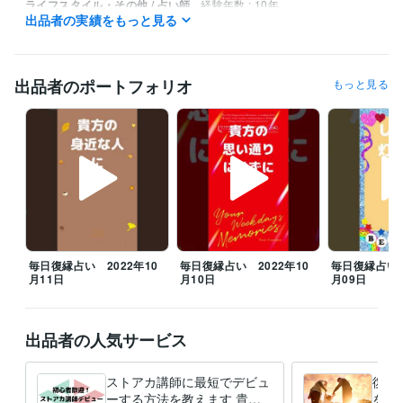
ライフスタイル・その他 / 占い師
経験年数 : 10年
出品者の実績をもっと見る
ライフスタイル・その他 / イベント司会
経験年数 : 5年
ライフスタイル・その他 / カウンセラー・コーチ
経験年数 : 15年
ライフスタイル・その他 / アドバイザー
経験年数 : 20年
出品者のポートフォリオ
もっと見る
職歴
鈴木ライブリサーチ
2020年2月 ~ 現在
受賞歴
人生が変わる！開運風水講座
人生が変わる！ライフコーチ講座
開運
アドバイザーとしてワークショップ
九星気学初級講座　講師デビュ
ー
資格・検定
九星気学鑑定士
取得年 : 2013年
タロットカード士
取得年 : 2018年
毎日復縁占い 2022年10
毎日復縁占い 2022年10
毎日復縁占い 
月11日
月10日
月09日
タロットリーディングマスター
取得年 : 2018年
認定スピリチュアルカウンセラー
取得年 : 2018年
第三種電気主任技術者
取得年 : 2013年
第二種電気主任技術者
取得年 : 2018年
出品者の人気サービス
第一種電気主任技術者
取得年 : 2018年
2級電気工事施工管理技士
取得年 : 2010年
ストアカ講師に最短でデビュ
復縁
1級電気工事施工管理技士
取得年 : 2015年
ーする方法を教えます 貴方
を最