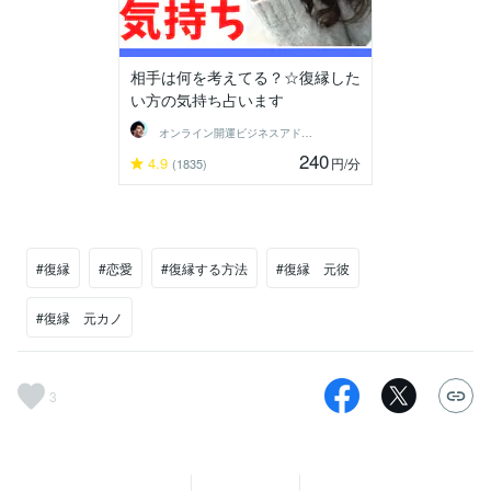
相手は何を考えてる？☆復縁した
い方の気持ち占います
オンライン開運ビジネスアドバイザー＠志念
240
4.9
円
/分
(1835)
#復縁
#恋愛
#復縁する方法
#復縁 元彼
#復縁 元カノ
3