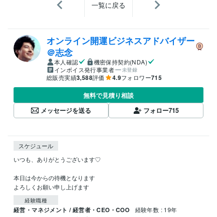
一覧に戻る
オンライン開運ビジネスアドバイザー
＠志念
本人確認
機密保持契約(NDA)
インボイス発行事業者
未登録
総販売実績
3,588
評価
4.9
フォロワー
715
無料で見積り相談
メッセージを送る
フォロー
715
スケジュール
いつも、ありがとうございます♡

本日は今からの待機となります

よろしくお願い申し上げます
経験職種
経営・マネジメント / 経営者・CEO・COO
経験年数 : 19年