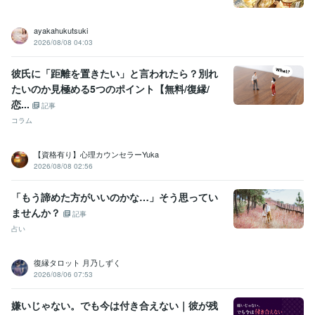
ayakahukutsuki
2026/08/08 04:03
彼氏に「距離を置きたい」と言われたら？別れ
たいのか見極める5つのポイント【無料/復縁/
恋...
記事
コラム
【資格有り】心理カウンセラーYuka
2026/08/08 02:56
「もう諦めた方がいいのかな…」そう思ってい
ませんか？
記事
占い
復縁タロット 月乃しずく
2026/08/06 07:53
嫌いじゃない。でも今は付き合えない｜彼が残