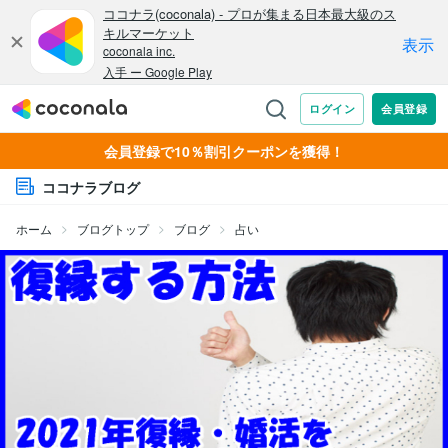
会員登録で10％割引クーポンを獲得！
ココナラブログ
ホーム
ブログトップ
ブログ
占い