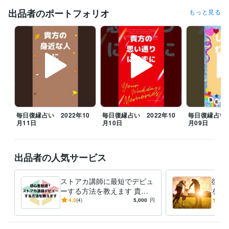
出品者のポートフォリオ
もっと見る
職歴
鈴木ライブリサーチ
2020年2月 ~ 現在
受賞歴
人生が変わる！開運風水講座
人生が変わる！ライフコーチ講座
開運
アドバイザーとしてワークショップ
九星気学初級講座　講師デビュ
ー
資格・検定
九星気学鑑定士
取得年 : 2013年
タロットカード士
取得年 : 2018年
毎日復縁占い 2022年10
毎日復縁占い 2022年10
毎日復縁占い 
月11日
月10日
月09日
タロットリーディングマスター
取得年 : 2018年
認定スピリチュアルカウンセラー
取得年 : 2018年
第三種電気主任技術者
取得年 : 2013年
第二種電気主任技術者
取得年 : 2018年
出品者の人気サービス
第一種電気主任技術者
取得年 : 2018年
2級電気工事施工管理技士
取得年 : 2010年
ストアカ講師に最短でデビュ
復縁
1級電気工事施工管理技士
取得年 : 2015年
ーする方法を教えます 貴方
を最
普通自動車第一種運転免許
取得年 : 2003年
の好きがお金に代わる初心者
今ま
4.3
(4)
5,000
円
5.0
数秘術鑑定士
取得年 : 2018年
歓迎！ストアカ入門講座動画
かっ
2級土木施工管理技士
取得年 : 2002年
です
最終
1級土木施工管理技士
取得年 : 2011年