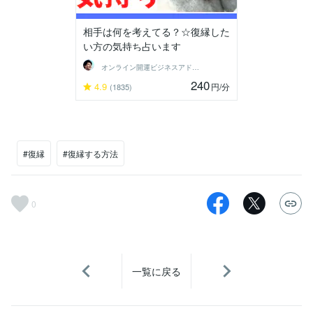
相手は何を考えてる？☆復縁した
い方の気持ち占います
オンライン開運ビジネスアドバイザー＠志念
240
4.9
円
/分
(1835)
#復縁
#復縁する方法
0
一覧に戻る