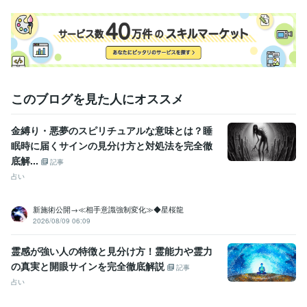
得意分野
占い
あなたの内なる響きを誠心誠意お伝えします
恋愛、不倫、復縁、
学歴
獨協大学
1985年3月 ~ 1989年2月
このブログを見た人にオススメ
金縛り・悪夢のスピリチュアルな意味とは？睡
眠時に届くサインの見分け方と対処法を完全徹
底解...
記事
占い
新施術公開→≪相手意識強制変化≫◆星桜龍
2026/08/09 06:09
霊感が強い人の特徴と見分け方！霊能力や霊力
の真実と開眼サインを完全徹底解説
記事
占い