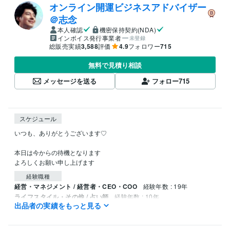
オンライン開運ビジネスアドバイザー
＠志念
本人確認
機密保持契約(NDA)
インボイス発行事業者
未登録
総販売実績
3,588
評価
4.9
フォロワー
715
無料で見積り相談
メッセージを送る
フォロー
715
スケジュール
いつも、ありがとうございます♡

本日は今からの待機となります

よろしくお願い申し上げます
経験職種
経営・マネジメント / 経営者・CEO・COO
経験年数 : 19年
ライフスタイル・その他 / 占い師
経験年数 : 10年
出品者の実績をもっと見る
ライフスタイル・その他 / イベント司会
経験年数 : 5年
ライフスタイル・その他 / カウンセラー・コーチ
経験年数 : 15年
ライフスタイル・その他 / アドバイザー
経験年数 : 20年