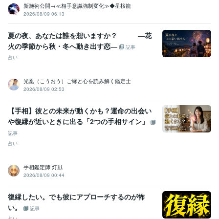
新施術公開→≪相手意識強制変化≫◆星桜龍
2026/08/09 06:13
夏の夜、あなたは誰を想いますか？ ―花
火の季節から秋・冬へ動き出す恋―
記事
占い
光凰（こうおう）ご縁と心を読み解く鑑定士
2026/08/09 02:53
【手相】彼との未来が動くかも？運命の出会い
や復縁が近いときに出る「2つの手相サイン」
記事
占い
手相鑑定師 灯凪
2026/08/09 00:44
復縁したい。でも彼にアプローチするのが怖
い。
記事
占い