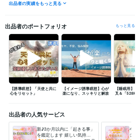
出品者の実績をもっと見る
ライフスタイル・その他 / 講師・インストラクター
経験年数 : 15年
資格・検定
心理カウンセラー ベーシック
取得年 : 2011年
出品者のポートフォリオ
もっと見る
カラーセラピスト
取得年 : 2011年
プログラミング言語・フレームワーク
HTML:10年
ビジネス・クリエイティブツール
Word:5年
Vrew:0年
Canva:0年
得意分野
占い
数秘術、カード
悩み相談・カウンセリング
心理カウンセラー　アートセラピスト
【誘導瞑想】「天使と共に
【イメージ誘導瞑想】心が
【睡眠用】「4
心をリセット」
楽になり、スッキリと解放
叉＆「528H
出品者の人気サービス
新♪3か月以内に「起きる事」
今あ
を鑑定します 嬉しい気持ち
ジ」