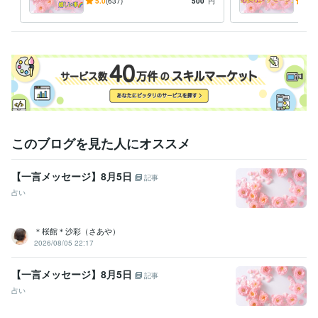
になれるお手伝い♪
から
5.0
(637)
500
円
5.0
なメ
このブログを見た人にオススメ
【一言メッセージ】8月5日
記事
占い
＊桜館＊沙彩（さあや）
2026/08/05 22:17
【一言メッセージ】8月5日
記事
占い