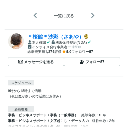
一覧に戻る
＊桜館＊沙彩（さあや）
本人確認
機密保持契約(NDA)
インボイス発行事業者
未登録
総販売実績
1,276
評価
5.0
フォロワー
57
メッセージを送る
フォロー
57
スケジュール
9時から18時まで活動

（夜は魔が多いので活動はお休み）

経験職種
事務・ビジネスサポート / 事務（一般事務）
経験年数 : 10年
事務・ビジネスサポート / 文字起こし・データ入力
経験年数 : 2年
ライフスタイル・その他 / 占い師
経験年数 : 15年