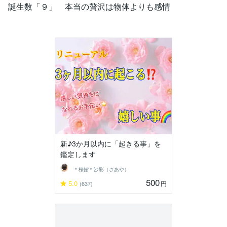
誕生数「９」 本当の贅沢は物体よりも感情
新♪3か月以内に「起きる事」を
鑑定します
＊桜館＊沙彩（さあや）
500
5.0
円
(637)