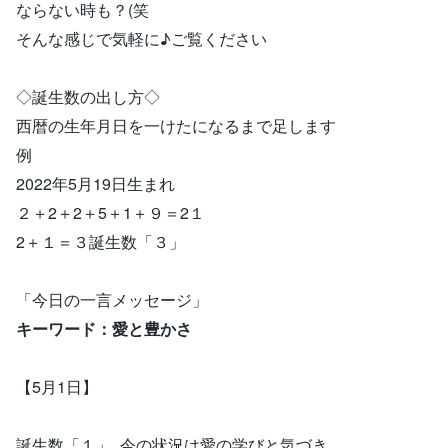
ならない時も？(笑
そんな感じで気軽に♪ご覧ください
◇誕生数の出し方◇
西暦の生年月日を一けたになるまで足します
例
2022年5月19日生まれ
２＋2＋2＋5＋1＋９＝2１
2＋１＝３誕生数「３」
「今日の一言メッセージ」
キーワード：愛と豊かさ
【5月1日】
誕生数「１」 今の状況は愛の学びと気づき