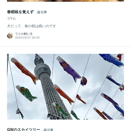
春眠暁を覚えず
記事
コラム
犬だって、春の朝は眠いのです
てとの飼い主
2024/05/07 06:55
GWのスカイツリー
記事