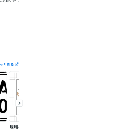
に返信いたし
:20年
可
っと見る
味噌のパッケージ
小動物病院のロゴ
PP作成