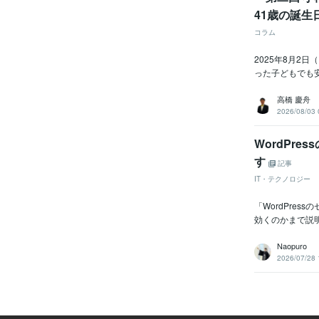
41歳の誕生
コラム
2025年8月2
った子どもでも
高橋 慶舟
2026/08/03 
WordPr
す
記事
IT・テクノロジー
「WordPre
効くのかまで説明
Naopuro
2026/07/28 