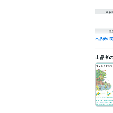
経験
職
出品者の
ビジネス・
ティブ
得意
出品者