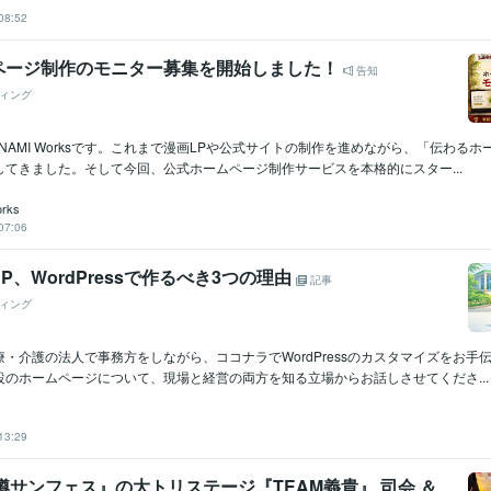
08:52
ページ制作のモニター募集を開始しました！
告知
ィング
NAMI Worksです。これまで漫画LPや公式サイトの制作を進めながら、「伝わる
してきました。そして今回、公式ホームページ制作サービスを本格的にスター...
rks
07:06
P、WordPressで作るべき3つの理由
記事
ィング
・介護の法人で事務方をしながら、ココナラでWordPressのカスタマイズをお手
設のホームページについて、現場と経営の両方を知る立場からお話しさせてくださ...
13:29
樽サンフェス』の大トリステージ『TEAM義貴』 司会 ＆