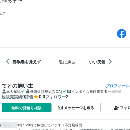
て作るぞ〜
ェス
春眠暁を覚えず
一覧に戻る
いい天気
てとの飼い主
プロフィール
本人確認
機密保持契約(NDA)
インボイス発行事業者
未登録
0
0.0
2
総販売実績
評価
フォロワー
メッセージを送る
フォ
無料で見積り相談
ュール
8時〜20時で稼働しています（不定期稼働）
