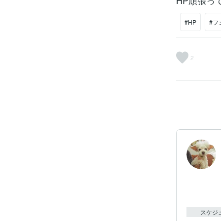
HP頑張っ
#HP
#フ
2
スケジ