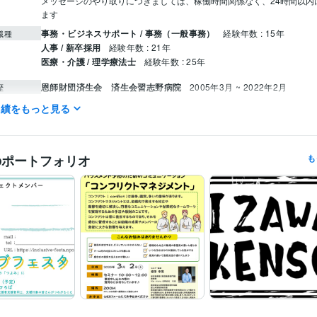
メッセージのやり取りにつきましては、稼働時間関係なく、24時間以内
ます
事務・ビジネスサポート / 事務（一般事務）
経験年数 : 15年
職種
人事 / 新卒採用
経験年数 : 21年
医療・介護 / 理学療法士
経験年数 : 25年
恩師財団済生会 済生会習志野病院
2005年3月 ~ 2022年2月
歴
実績をもっと見る
WordPress:1年
Excel:20年
Google スプレッドシート:5年
PowerPoint
クリエイ
ツール
Word:20年
Web制作・HP作成・EC構築
HPやLP、ロゴ作成やポスターも作成
分野
のポートフォリオ
も