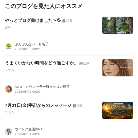
このブログを見た人にオススメ
やっとブログ書けました〜💦
記事
占い
ぶんぶん占い｜もち子
2026/08/05 08:28
うまくいかない時間をどう過ごすか。
記事
コラム
hana｜カウンセラー時々サロン経営
2026/08/02 06:59
7月31日(金)宇宙からのメッセージ
記事
コラム
ウイング企画yuka
2026/07/31 00:30