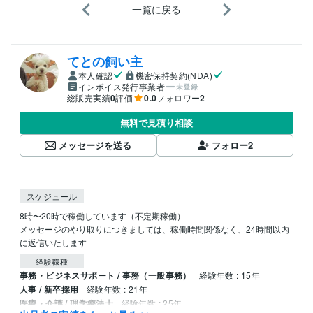
一覧に戻る
てとの飼い主
本人確認
機密保持契約(NDA)
インボイス発行事業者
未登録
総販売実績
0
評価
0.0
フォロワー
2
無料で見積り相談
メッセージを送る
フォロー
2
スケジュール
8時〜20時で稼働しています（不定期稼働）

メッセージのやり取りにつきましては、稼働時間関係なく、24時間以内
に返信いたします
経験職種
事務・ビジネスサポート / 事務（一般事務）
経験年数 : 15年
人事 / 新卒採用
経験年数 : 21年
医療・介護 / 理学療法士
経験年数 : 25年