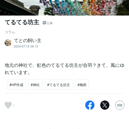
てるてる坊主
記事
コラム
てとの飼い主
2024/07/12 06:13
地元の神社で、虹色のてるてる坊主が合羽？きて、風にゆ
れています。
#HP作成
#神社
#てるてる坊主
#梅雨
2