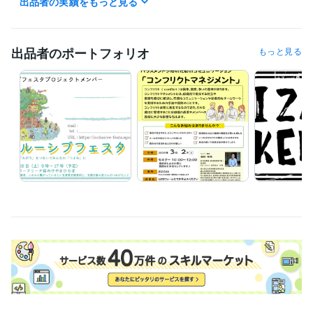
出品者の実績をもっと見る
職歴
恩師財団済生会 済生会習志野病院
2005年3月 ~ 2022年2月
出品者のポートフォリオ
もっと見る
ビジネス・クリエイティブツール
WordPress:1年
Excel:20年
Google スプレッドシート:5年
PowerPoint:20年
Word:20年
得意分野
Web制作・HP作成・EC構築
HPやLP、ロゴ作成やポスターも作成可