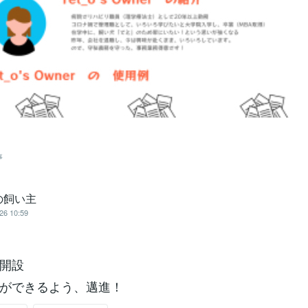
事
の飼い主
26 10:59
開設
ができるよう、邁進！