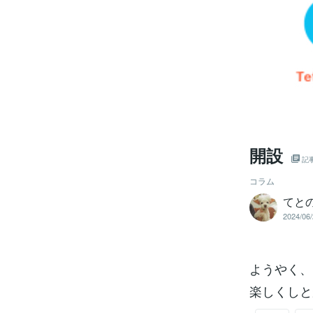
開設
記
コラム
てと
2024/06/
ようやく、
楽しくしと