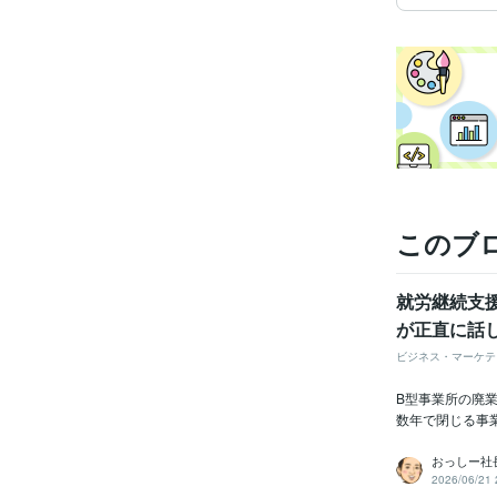
このブ
就労継続支
が正直に話
ビジネス・マーケテ
B型事業所の廃
数年で閉じる事業
おっしー社
2026/06/21 