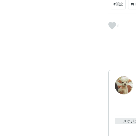
#開設
#
2
スケジ