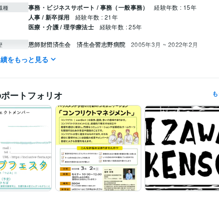
事務・ビジネスサポート / 事務（一般事務）
経験年数 : 15年
職種
人事 / 新卒採用
経験年数 : 21年
医療・介護 / 理学療法士
経験年数 : 25年
恩師財団済生会 済生会習志野病院
2005年3月 ~ 2022年2月
歴
実績をもっと見る
WordPress:1年
Excel:20年
Google スプレッドシート:5年
PowerPoint
クリエイ
ツール
Word:20年
Web制作・HP作成・EC構築
HPやLP、ロゴ作成やポスターも作成
分野
のポートフォリオ
も