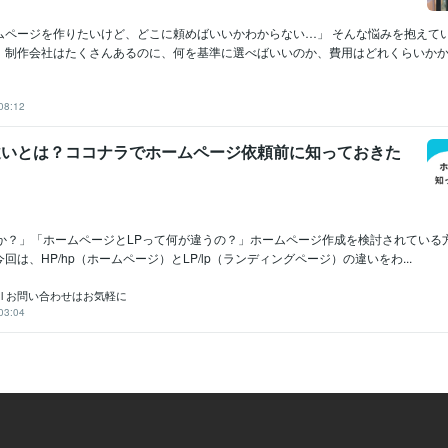
ムページを作りたいけど、どこに頼めばいいかわからない…」 そんな悩みを抱えて
。制作会社はたくさんあるのに、何を基準に選べばいいのか、費用はどれくらいかかるの
08:12
の違いとは？ココナラでホームページ依頼前に知っておきた
すか？」「ホームページとLPって何が違うの？」ホームページ作成を検討されている
回は、HP/hp（ホームページ）とLP/lp（ランディングページ）の違いをわ...
 l お問い合わせはお気軽に
03:04