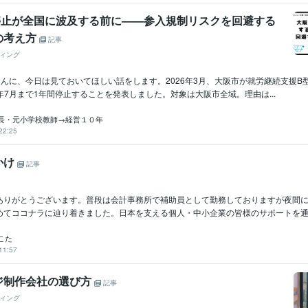
停止が全国に波及する前に——参入規制リスクを回避する
の考え方
記事
ィング
んに、今日は見ておいてほしい話をします。2026年3月、大阪市が就労継続支援B
27年7月まで1年間停止することを発表しました。対象は大阪市全域。理由は...
長・元小学校教師→経営１０年
22:25
かけ
記事
ありがとうございます。普段は会計事務所で補助員として勤務しておりますが夜間
めてココナラに辿り着きました。日本を支える個人・中小企業の皆様のサポートを通し
こた
11:57
ジ制作会社の選び方
記事
ィング