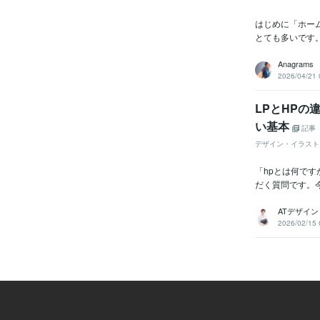
はじめに「ホー
とても多いです
Anagrams
2026/04/21 
LPとHP
い基本
記事
デザイン・イラスト
「hpとは何で
だく質問です。今
ATデザイン
2026/02/15 