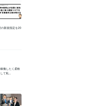
型の新規指定を20
に稼働したく柔軟
て私...