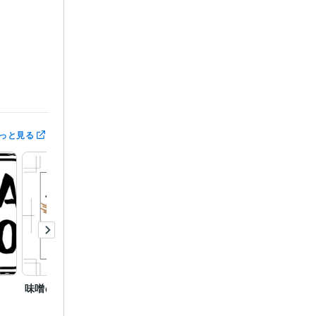
:20年
可
っと見る
味噌のパッケージ
小動物病院のロゴ
PP作成