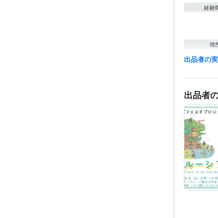
経験
職
出品者の
ビジネス・
ティブ
得意
出品者