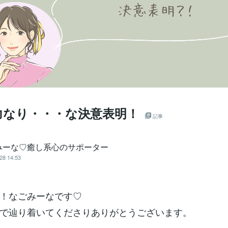
力なり・・・な決意表明！
記事
みーな♡癒し系心のサポーター
28 14:53
！なごみーなです♡
で辿り着いてくださりありがとうございます。