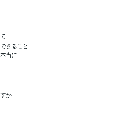
して
かできること
は本当に
ますが