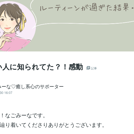
い人に知られてた？！感動
記事
みーな♡癒し系心のサポーター
30 16:07
！なごみーなです。
辿り着いてくださりありがとうございます。