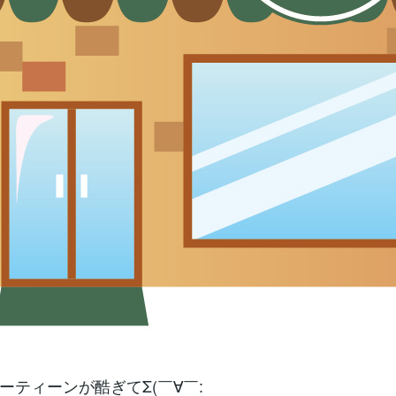
ーティーンが酷ぎてΣ(￣∀￣: