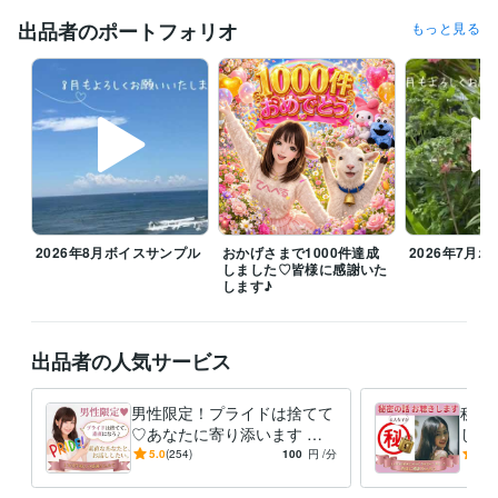
⭐️土・日：可能な限り

⭐️水曜は朝８時前後から断続的な待機予定となります

出品者のポートフォリオ
もっと見る
変更の場合もあるので→（DMでご確認くださきませ）

⭐️その他待機できるときはしております

ꕤ8月のご挨拶

毎日暑い日が続いていますね、体調崩されてないでしょうか？こう暑い
と何もする気になりませんよね。

お休みの日はゆっくりお家で過ごすのがよきかもです。誰かと話した
い、寂しい、愚痴言いたい時はお話ししにきてくださいね

今月も皆様が笑顔になるお手伝いをさせていただきたいと思っておりま
2026年8月ボイスサンプル
おかげさまで1000件達成
2026年7月
すのでどうぞよろしくお願いいたします(*ᴗ͈ˬᴗ͈)ꕤ*.ﾟ

しました♡皆様に感謝いた
します♪
雑談からお悩みまでぜひお電話お待ちしております！みなさまの心が和
み笑顔になりますように(⁎ᵕᴗᵕ⁎)

出品者の人気サービス
8月もよろしくお願いいたします( ⁎ᵕᴗᵕ⁎ )❤︎

男性限定！プライドは捨てて
秘密
経験職種
♡あなたに寄り添います モ
しく
営業 / 営業事務・アシスタント
経験年数 : 10年
ヤモヤ、ストレス発散して！
わな
5.0
(254)
100
円
/分
5.0
事務・ビジネスサポート / 事務（一般事務）
経験年数 : 10年
気楽に気持ちを話してくださ
止め
ライフスタイル・その他 / 保育士・ベビーシッター
経験年数 : 2年
いね♪