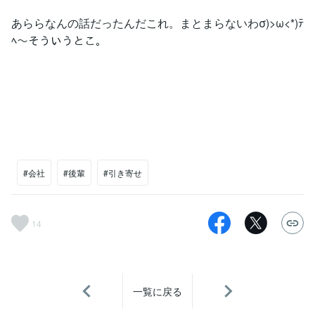
あららなんの話だったんだこれ。まとまらないわσ)>ω<*)ﾃ
ﾍ〜そういうとこ。
#会社
#後輩
#引き寄せ
14
一覧に戻る