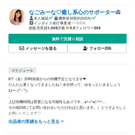
なごみーな♡癒し系心のサポーター
本人確認
機密保持契約(NDA)
インボイス発行事業者
未登録
総販売実績
1,046
評価
5.0
フォロワー
206
無料で見積り相談
メッセージを送る
フォロー
206
スケジュール
8/7（金）20時前後からの待機予定となります❤︎

だんだん暑くなってきましたね！水分摂って、ゆるっといきましょう
ね〜⸜(*ˊᵕˋ*)⸝‬

、

上記待機時間は変更になる可能性もありです…๑•́ㅿ•̀๑) ᔆᵒʳʳ…

その他DMにてお問い合わせいただければと思います。）どうぞよろしく
お願いいたします♡

出品者の実績をもっと見る
⭐️基本的には平日大体20時前後〜25時（前後する可能性あります）また
平日の日中待機していることもありますが、短時間のご対応となります
