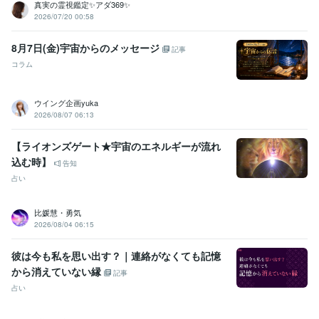
真実の霊視鑑定✨アダ369✨
ビジネス・クリエイティブツール
2026/07/20 00:58
Excel:10年
PowerPoint:10年
Word:10年
Canva:1年
8月7日(金)宇宙からのメッセージ
記事
得意分野
コラム
悩み相談・カウンセリング
やさしさ100%
人間関係
お話し相手
仕事
恋愛
夫婦関係
悩み相談・カウンセリング
寄り添いたい
ウイング企画yuka
2026/08/07 06:13
学歴
短期大学
1990年3月 ~ 1992年2月
【ライオンズゲート★宇宙のエネルギーが流れ
公立高等学校
1986年3月 ~ 1990年2月
込む時】
告知
語学力
占い
英語
日常会話レベル
比媛慧・勇気
2026/08/04 06:15
彼は今も私を思い出す？｜連絡がなくても記憶
から消えていない縁
記事
占い