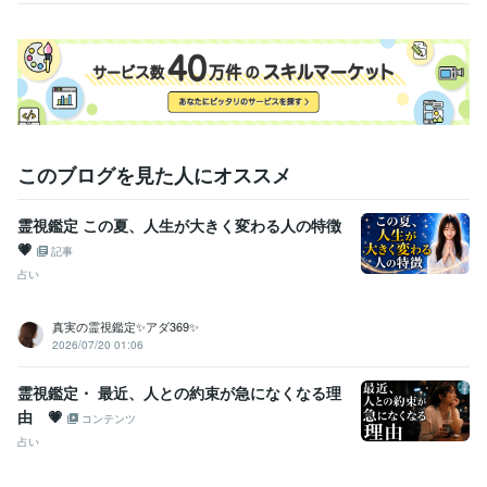
職歴
某メーカー
1992年3月 ~ 1993年5月
ファストフード
1994年3月 ~ 1997年2月
地域センター
2009年3月 ~ 2012年2月
住宅関連
2010年7月 ~ 2014年11月
建設関連
2013年3月 ~ 2017年7月
某メーカー
2014年3月 ~ 2016年9月
このブログを見た人にオススメ
住宅関連
2017年3月 ~ 2018年9月
自動車関連
2016年5月 ~ 2017年12月
2018年2月 ~ 2018年6月
2
018年8月 ~ 2020年5月
霊視鑑定 この夏、人生が大きく変わる人の特徴
建設関連
2020年7月 ~ 2021年2月
2021年5月 ~ 現在
💗
記事
占い
受賞歴
ココナラシルバーランクに昇格
オンラインパーソナルカラーアナリ
スト
オンライン似合う髪型診断アドバイザー
美Bodyタイプアナリ
真実の霊視鑑定✨アダ369✨
スト
ココナラプラチナランクに昇格
電話相談1000件超え
2026/07/20 01:06
資格・検定
霊視鑑定・ 最近、人との約束が急になくなる理
インテリアコーディネーター
取得年 : 2010年
由 💗
コンテンツ
宅地建物取引士（旧 宅地建物取引主任者）
取得年 : 2021年
占い
パーソナルカラーアナリスト
取得年 : 2023年
カラーセラピスト
取得年 : 2025年