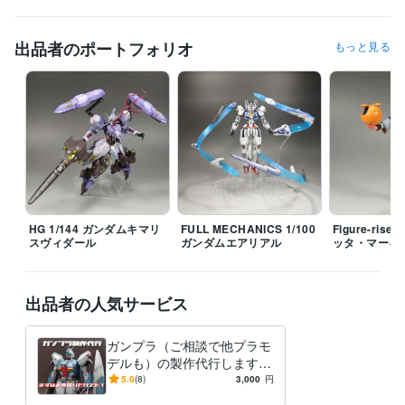
出品者のポートフォリオ
もっと見る
HG 1/144 ガンダムキマリ
FULL MECHANICS 1/100
Figure-rise
スヴィダール
ガンダムエアリアル
ッタ・マーキ
出品者の人気サービス
ガンプラ（ご相談で他プラモ
デルも）の製作代行します
素組から部分塗装、複雑な改
5.0
(8)
3,000
円
造までなんでもご相談くださ