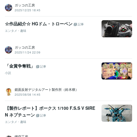
ガッコの工房
2025/12/25 18:45
☆作品紹介☆ HGドム・トローペン
記事
エンタメ・趣味
ガッコの工房
2025/11/24 22:09
「金賞争奪戦」
記事
小説
鏡面反射デジタルアート製作所（鈴木穣）
2025/08/08 14:45
【製作レポート】ボークス 1/100 F.S.S V SIRE
N ネプチューン
記事
エンタメ・趣味
懐空工房