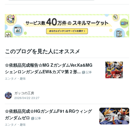
い
このブログを見た人にオススメ
☆依頼品完成報告☆MG ZガンダムVer.Ka&MG
シェンロンガンダムEW&カズマ第２形...
記事
エンタメ・趣味
ガッコの工房
2026/04/22 23:27
☆依頼品完成☆HGガンダムF91＆RGウィング
ガンダムゼロ
記事
エンタメ・趣味