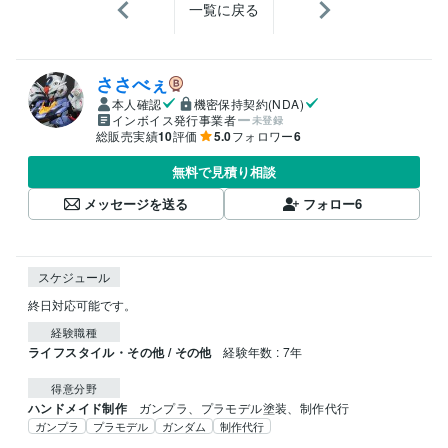
一覧に戻る
ささべぇ
本人確認
機密保持契約(NDA)
インボイス発行事業者
未登録
総販売実績
10
評価
5.0
フォロワー
6
無料で見積り相談
メッセージを送る
フォロー
6
スケジュール
終日対応可能です。
経験職種
ライフスタイル・その他 / その他
経験年数 : 7年
得意分野
ハンドメイド制作
ガンプラ、プラモデル塗装、制作代行
ガンプラ
プラモデル
ガンダム
制作代行