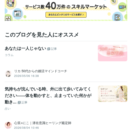
このブログを見た人にオススメ
あなたは一人じゃない
記事
コラム
リカ 50代からの婚活マインドコーチ
2026/05/06 16:38
気持ちが沈んでいる時、外に出て歩いてみてく
ださい――体を動かすと、止まっていた何かが
動き...
記事
占い
心笑⟡にこ｜潜在意識ヒーリング鑑定師
2026/08/04 10:46