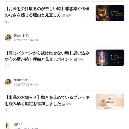
【お金を受け取るのが苦しい時】罪悪感や価値
のなさを感じる理由と見直し方
記事
占い
BloomShift
2026/07/30 04:30
【同じパターンから抜け出せない時】思い込み
や心の壁が続く理由と見直しポイント
記事
占い
BloomShift
2026/07/22 04:13
【出品のお知らせ】動きを止めているブレーキ
を読み解く鑑定を追加しました
記事
占い
結い＊
2026/07/16 15:59