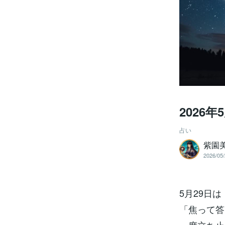
2026
占い
紫園
2026/05/
5月29日は
「焦って答