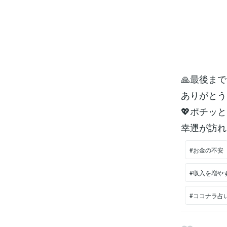
🙏最後ま
ありがとう
💖ポチッ
幸運が訪れ
#お金の不安
#収入を増や
#ココナラ占