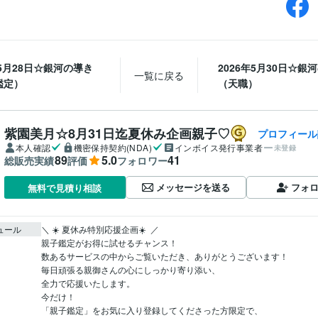
年5月28日☆銀河の導き
2026年5月30日☆銀
一覧に戻る
鑑定）
（天職）
紫園美月☆8月31日迄夏休み企画親子♡
プロフィール
本人確認
機密保持契約(NDA)
インボイス発行事業者
未登録
89
5.0
41
総販売実績
評価
フォロワー
メッセージを送る
フォ
無料で見積り相談
ュール
＼ ☀️ 夏休み特別応援企画☀️  ／

親子鑑定がお得に試せるチャンス！

数あるサービスの中からご覧いただき、ありがとうございます！

毎日頑張る親御さんの心にしっかり寄り添い、

全力で応援いたします。

今だけ！

「親子鑑定」をお気に入り登録してくださった方限定で、
