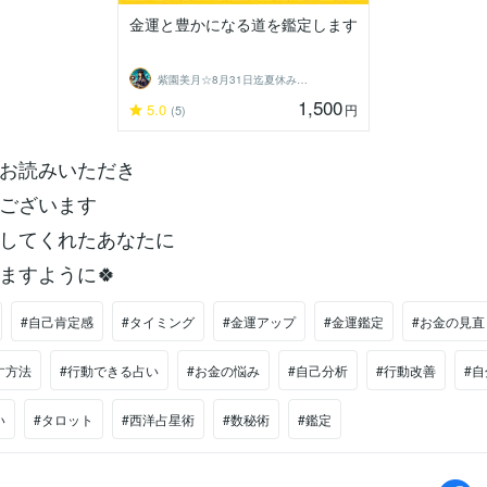
金運と豊かになる道を鑑定します
紫園美月☆8月31日迄夏休み企画親子♡
1,500
5.0
円
(5)
でお読みいただき
ございます
としてくれたあなたに
ますように🍀
#自己肯定感
#タイミング
#金運アップ
#金運鑑定
#お金の見直
す方法
#行動できる占い
#お金の悩み
#自己分析
#行動改善
#
い
#タロット
#西洋占星術
#数秘術
#鑑定