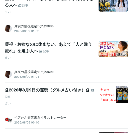
る人へ
記事
占い
真実の霊視鑑定✨アダ369✨
2026/08/09 01:32
霊視・お盆なのに休まない。あえて「人と違う
流れ」を選ぶ人へ
記事
占い
真実の霊視鑑定✨アダ369✨
2026/08/09 01:04
🔮2026年8月9日の運勢（グルメ占い付き）🔮
記事
占い
ベアたん＠落書きイラストレーター
2026/08/09 00:40