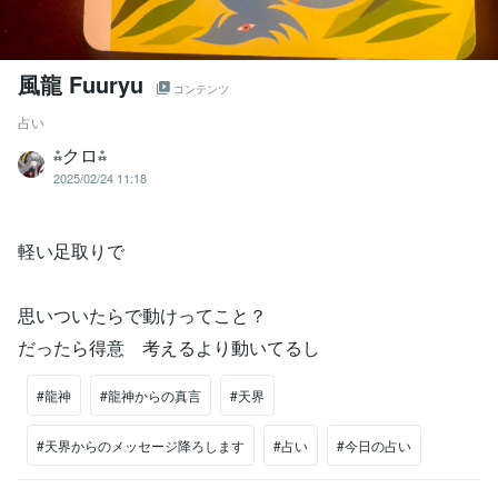
風龍 Fuuryu
コンテンツ
占い
⁂クロ⁂
2025/02/24 11:18
軽い足取りで
思いついたらで動けってこと？
だったら得意 考えるより動いてるし
#龍神
#龍神からの真言
#天界
#天界からのメッセージ降ろします
#占い
#今日の占い