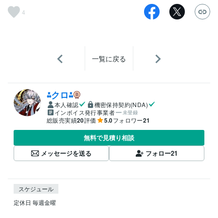
4
一覧に戻る
⁂クロ⁂
本人確認
機密保持契約(NDA)
インボイス発行事業者
未登録
総販売実績
20
評価
5.0
フォロワー
21
無料で見積り相談
メッセージを送る
フォロー
21
スケジュール
定休日 毎週金曜
