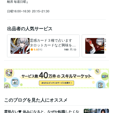
離席 毎週日曜↓

日曜16:00~16:30  20:15~21:30　
出品者の人気サービス
霊感カード３種で占います
霊感
タロットカードなど興味を持
びお
ったそこのあなた
たイ
5.0
(11)
160
円
/分
5.0
えさ
このブログを見た人にオススメ
霊視占い💗 休みになると、なぜか転職したくな