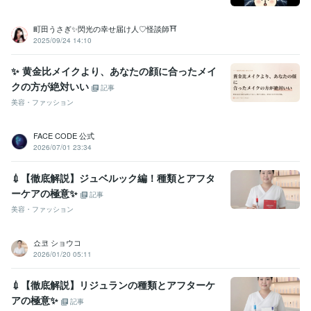
町田うさぎ✨閃光の幸せ届け人♡怪談師⛩️
2025/09/24 14:10
✨ 黄金比メイクより、あなたの顔に合ったメイ
クの方が絶対いい
記事
美容・ファッション
FACE CODE 公式
2026/07/01 23:34
💉【徹底解説】ジュベルック編！種類とアフタ
ーケアの極意✨
記事
美容・ファッション
쇼코 ショウコ
2026/01/20 05:11
💉【徹底解説】リジュランの種類とアフターケ
アの極意✨
記事