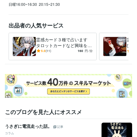
日曜16:00~16:30  20:15~21:30　
出品者の人気サービス
霊感カード３種で占います
霊感
タロットカードなど興味を持
びお
ったそこのあなた
たイ
5.0
(11)
160
円
/分
5.0
えさ
このブログを見た人にオススメ
うさぎに電流走った話。
記事
コラム