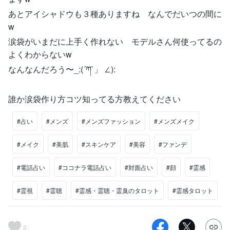
あとアイシャドウも３種ありますね なんでだいつの間に
w
涙袋がいまだに上手く作れない モデルさん何使ってるの
よくわからないw
なんなんだろう〜_:(´ཀ`」 ∠):
誰か涙袋作り方コツ知ってる方教えてください
#占い
#メンズ
#メンズファッション
#メンズメイク
#メイク
#美肌
#スキンケア
#美容
#ファンデ
#電話占い
#ココナラ電話占い
#対面占い
#顔
#霊感
#霊視
#霊聴
#霊感・霊聴・霊臭のタロット
#霊感タロット
8