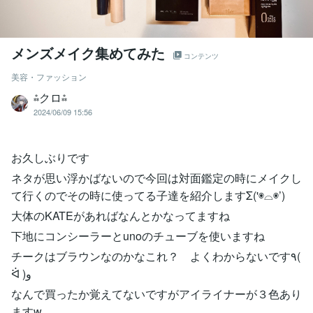
メンズメイク集めてみた
コンテンツ
美容・ファッション
⁂クロ⁂
2024/06/09 15:56
お久しぶりです
ネタが思い浮かばないので今回は対面鑑定の時にメイクし
て行くのでその時に使ってる子達を紹介しますΣ('◉⌓◉’)
大体のKATEがあればなんとかなってますね
下地にコンシーラーとunoのチューブを使いますね
チークはブラウンなのかなこれ？ よくわからないです٩(
ᐛ )و
なんで買ったか覚えてないですがアイライナーが３色あり
ますw