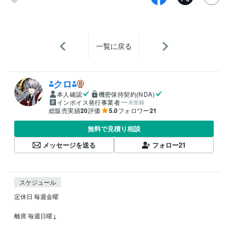
一覧に戻る
⁂クロ⁂
本人確認
機密保持契約(NDA)
インボイス発行事業者
未登録
総販売実績
20
評価
5.0
フォロワー
21
無料で見積り相談
メッセージを送る
フォロー
21
スケジュール
定休日 毎週金曜

離席 毎週日曜↓
