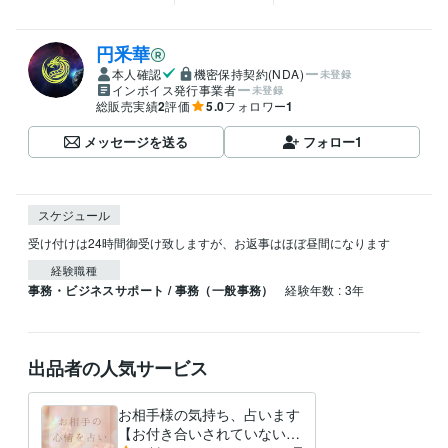
円釆華
本人確認
機密保持契約(NDA)
未登録
インボイス発行事業者
未登録
総販売実績
2
評価
5.0
フォロワー
1
メッセージを送る
フォロー
1
スケジュール
受け付けは24時間御受け致しますが、お返事はほぼ昼間になります
経験職種
事務・ビジネスサポート / 事務（一般事務）
経験年数 : 3年
出品者の人気サービス
お相手様の気持ち、占います
【お付き合いされていない方