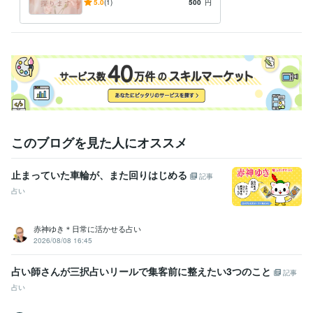
はご遠慮下さい】
5.0
(1)
500
円
このブログを見た人にオススメ
止まっていた車輪が、また回りはじめる
記事
占い
赤神ゆき＊日常に活かせる占い
2026/08/08 16:45
占い師さんが三択占いリールで集客前に整えたい3つのこと
記事
占い