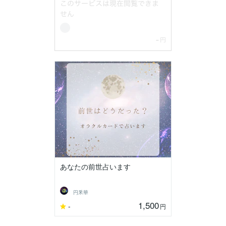
あなたの前世占います
円釆華
1,500
-
円