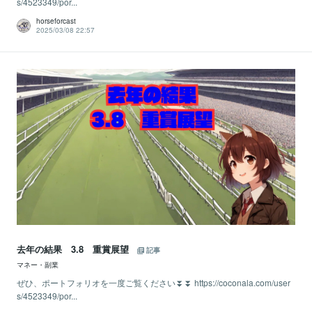
s/4523349/por...
horseforcast
2025/03/08 22:57
去年の結果 3.8 重賞展望
記事
マネー・副業
ぜひ、ポートフォリオを一度ご覧ください⏬⏬ https://coconala.com/user
s/4523349/por...