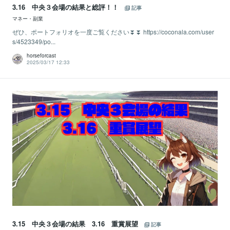
3.16 中央３会場の結果と総評！！
記事
マネー・副業
ぜひ、ポートフォリオを一度ご覧ください⏬⏬ https://coconala.com/user
s/4523349/po...
horseforcast
2025/03/17 12:33
3.15 中央３会場の結果 3.16 重賞展望
記事