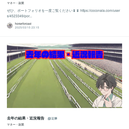
マネー・副業
ぜひ、ポートフォリオを一度ご覧ください⏬⏬ https://coconala.com/user
s/4523349/por...
horseforcast
2025/03/15 23:15
去年の結果・近況報告
記事
マネー・副業