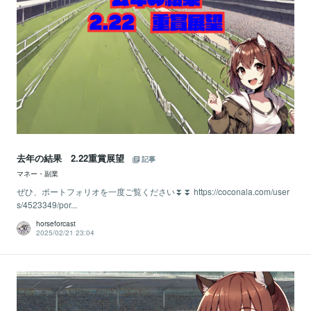
去年の結果 2.22重賞展望
記事
マネー・副業
ぜひ、ポートフォリオを一度ご覧ください⏬⏬ https://coconala.com/user
s/4523349/por...
horseforcast
2025/02/21 23:04