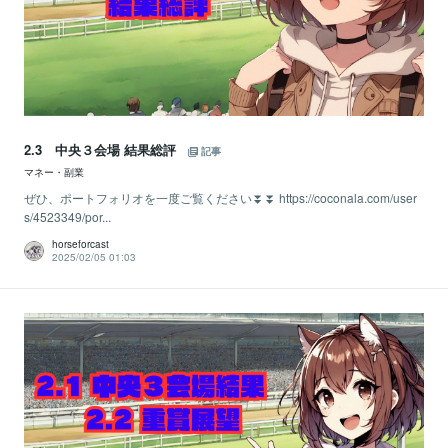
2.3 中央３会場 結果総評
記事
マネー・副業
ぜひ、ポートフォリオを一度ご覧ください⏬⏬ https://coconala.com/user
s/4523349/por...
horseforcast
2025/02/05 01:03