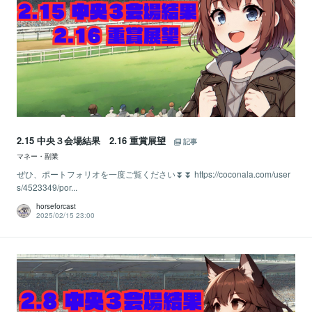
2.15 中央３会場結果 2.16 重賞展望
記事
マネー・副業
ぜひ、ポートフォリオを一度ご覧ください⏬⏬ https://coconala.com/user
s/4523349/por...
horseforcast
2025/02/15 23:00