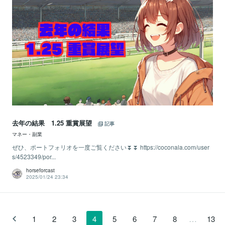
去年の結果 1.25 重賞展望
記事
マネー・副業
ぜひ、ポートフォリオを一度ご覧ください⏬⏬ https://coconala.com/user
s/4523349/por...
horseforcast
2025/01/24 23:34
…
1
2
3
4
5
6
7
8
13