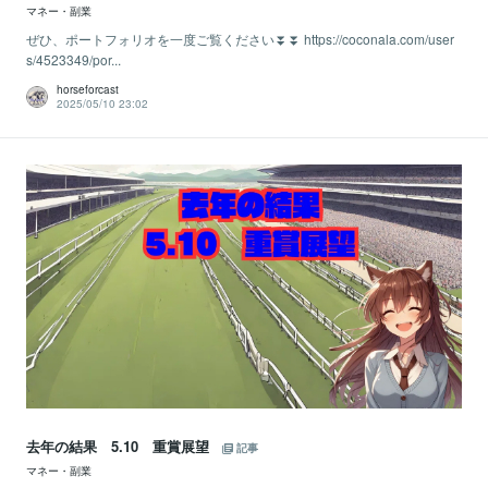
マネー・副業
ぜひ、ポートフォリオを一度ご覧ください⏬⏬ https://coconala.com/user
s/4523349/por...
horseforcast
2025/05/10 23:02
去年の結果 5.10 重賞展望
記事
マネー・副業