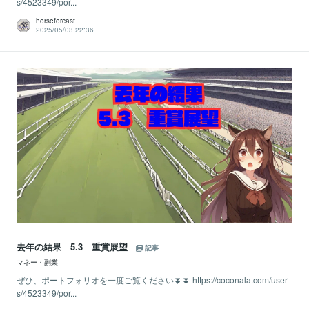
s/4523349/por...
horseforcast
2025/05/03 22:36
去年の結果 5.3 重賞展望
記事
マネー・副業
ぜひ、ポートフォリオを一度ご覧ください⏬⏬ https://coconala.com/user
s/4523349/por...