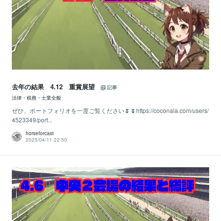
去年の結果 4.12 重賞展望
記事
法律・税務・士業全般
ぜひ、ポートフォリオを一度ご覧ください⏬⏬https://coconala.com/users/
4523349/port...
horseforcast
2025/04/11 22:50