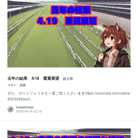
去年の結果 4/18 重賞展望
記事
マネー・副業
ぜひ、ポートフォリオを一度ご覧ください⏬⏬https://coconala.com/users/
4523349/port...
horseforcast
2025/04/18 22:16