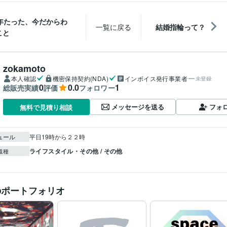
0年たった、今だからわ
一覧に戻る
結婚指輪って？
こと
zokamoto
本人確認
機密保持契約(NDA)
インボイス発行事業者
未登録
0
0.0
1
総販売実績
評価
フォロワー
メッセージを送る
フォ
無料で見積り相談
ュール
平日19時から２２時　
ライフスタイル・その他 / その他
職種
のポートフォリオ