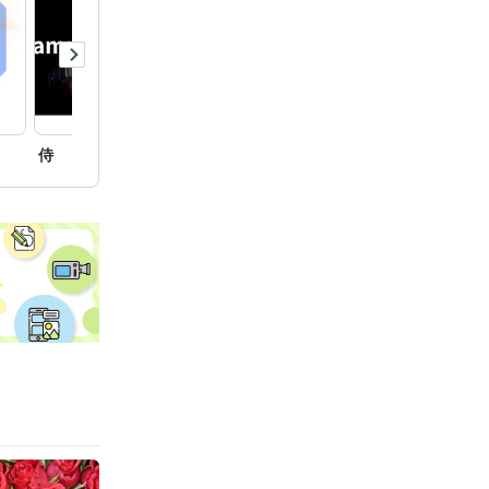
侍
ルート55