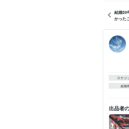
結婚2
かった
スケジ
経験
出品者