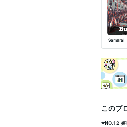
Samurai
このブ
❤NO.1２