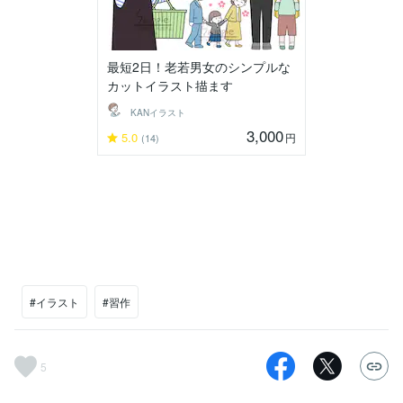
最短2日！老若男女のシンプルな
カットイラスト描ます
KANイラスト
3,000
5.0
円
(14)
#イラスト
#習作
5