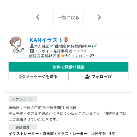
一覧に戻る
KANイラスト
本人確認
機密保持契約(NDA)
インボイス発行事業者
未登録
総販売実績
45
評価
5.0
フォロワー
27
無料で見積り相談
メッセージを送る
フォロー
27
スケジュール
稼働日：平日の午前中/平日夜間/土日祝日

平日午後～夕方まで連絡がつきにくい日がございますが、18時頃までに
はご連絡させていただきます。
経験職種
イラストレーター・漫画家 / イラストレーター
経験年数 : 4年