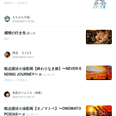
デザイン・イラスト
もちもち大福。
2026/08/07 03:56
感情の行き先
記事
占い
雨花 【うか】
2026/08/05 23:01
粗点描法☆油彩画【終わりなき旅】〜NEVER-E
NDING JOURNEY〜
コンテンツ
デザイン・イラスト
色彩のソムリエ（画家）
2024/10/13 06:12
粗点描法☆油彩画【オノマトペ】〜ONOMATO
POEIAS〜
コンテンツ