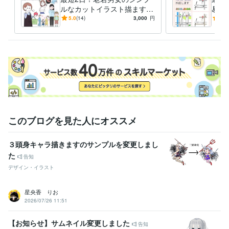
ルなカットイラスト描ます
易地
説明にぴったり。分かりやす
無制
5.0
(14)
3,000
円
5.0
くて穏やかなイラストです
マッ
このブログを見た人にオススメ
３頭身キャラ描きますのサンプルを変更しまし
た
告知
デザイン・イラスト
星央香 りお
2026/07/26 11:51
【お知らせ】サムネイル変更しました
告知