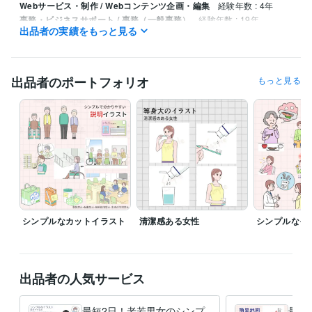
Webサービス・制作 / Webコンテンツ企画・編集
経験年数 : 4年
事務・ビジネスサポート / 事務（一般事務）
経験年数 : 19年
出品者の実績をもっと見る
資格・検定
マイクロソフト オフィス スペシャリスト（MOS）
取得年 : 2023年
出品者のポートフォリオ
もっと見る
ビジネス・クリエイティブツール
CLIP STUDIO PAINT:8年
Adobe Illustrator:2年
得意分野
イラスト作成・漫画制作
挿絵、カットイラスト
シンプルなカットイラスト
清潔感ある女性
シンプルなイ
出品者の人気サービス
最短2日！老若男女のシンプ
最短