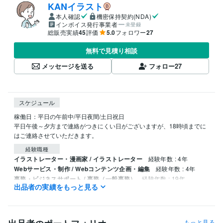
KANイラスト
本人確認
機密保持契約(NDA)
インボイス発行事業者
未登録
総販売実績
45
評価
5.0
フォロワー
27
無料で見積り相談
メッセージを送る
フォロー
27
スケジュール
稼働日：平日の午前中/平日夜間/土日祝日

平日午後～夕方まで連絡がつきにくい日がございますが、18時頃までに
はご連絡させていただきます。
経験職種
イラストレーター・漫画家 / イラストレーター
経験年数 : 4年
Webサービス・制作 / Webコンテンツ企画・編集
経験年数 : 4年
事務・ビジネスサポート / 事務（一般事務）
経験年数 : 19年
出品者の実績をもっと見る
資格・検定
マイクロソフト オフィス スペシャリスト（MOS）
取得年 : 2023年
もっと見る