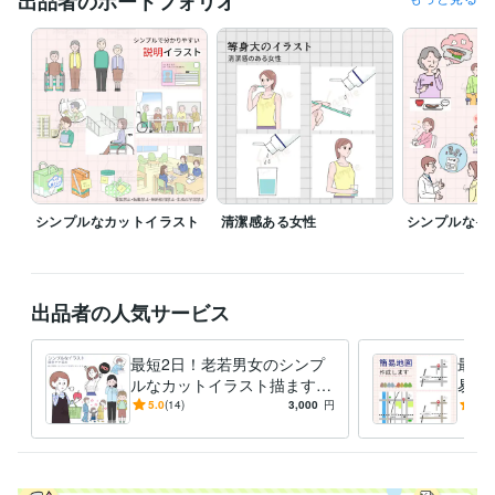
出品者のポートフォリオ
ビジネス・クリエイティブツール
CLIP STUDIO PAINT:8年
Adobe Illustrator:2年
得意分野
イラスト作成・漫画制作
挿絵、カットイラスト
シンプルなカットイラスト
清潔感ある女性
シンプルなイ
出品者の人気サービス
最短2日！老若男女のシンプ
最短
ルなカットイラスト描ます
易地
説明にぴったり。分かりやす
無制
5.0
(14)
3,000
円
5.0
くて穏やかなイラストです
マッ