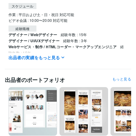
スケジュール
作業 : 平日および土・日・祝日 対応可能

経験職種
デザイナー / Webデザイナー
経験年数 : 15年
デザイナー / UI/UXデザイナー
経験年数 : 3年
Webサービス・制作 / HTMLコーダー・マークアップエンジニア
経
験年数 : 15年
出品者の実績をもっと見る
ビジネス・クリエイティブツール
WordPress:3年
Excel:10年
Google スプレッドシート:10年
Google スライド:10年
Google ドキュメント:10年
出品者のポートフォリオ
もっと見る
Google Analytics:7年
Google Tag Manager:7年
Tableau:5年
Stable Diffusion:1年
Adobe Firefly:1年
Adobe Photoshop:15年
Affinity Photo:5年
Adobe Premiere Pro:5年
Adobe Illustrator:15年
Canva:1年
Affinity Designer:5年
Figma:4年
Adobe XD:4年
Adobe After Effects:10年
Blender:3年
得意分野
Web制作・HP作成・EC構築
CSS/Javascript/HTML
語学力