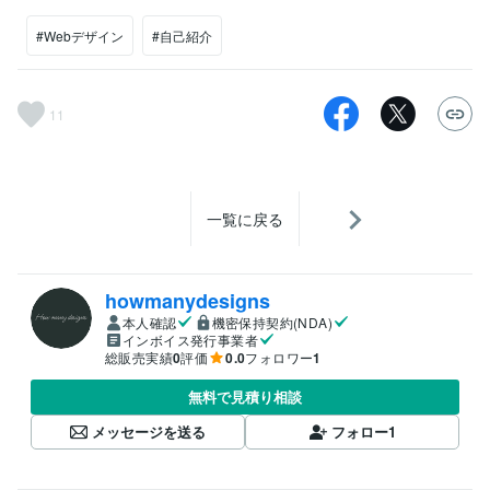
#Webデザイン
#自己紹介
11
一覧に戻る
howmanydesigns
本人確認
機密保持契約(NDA)
インボイス発行事業者
総販売実績
0
評価
0.0
フォロワー
1
無料で見積り相談
メッセージを送る
フォロー
1