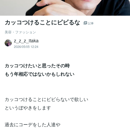
カッコつけることにビビるな
記事
美容・ファッション
z_z_z_itaka
2026/05/05 12:24
カッコつけたいと思ったその時
もう年相応ではないかもしれない
カッコつけることにビビらないで欲しい
というぼやきをします
過去にコーデをした人達や