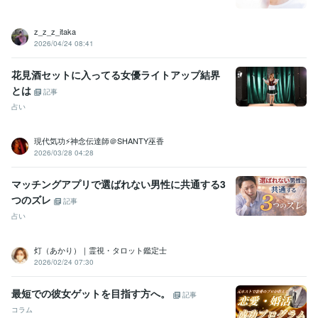
z_z_z_itaka
2026/04/24 08:41
花見酒セットに入ってる女優ライトアップ結界
とは
記事
占い
現代気功⚡神念伝達師＠SHANTY巫香
2026/03/28 04:28
マッチングアプリで選ばれない男性に共通する3
つのズレ
記事
占い
灯（あかり）｜霊視・タロット鑑定士
2026/02/24 07:30
最短での彼女ゲットを目指す方へ。
記事
コラム