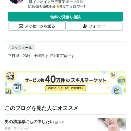
インボイス発行事業者
未登録
総販売実績
0
評価
0.0
フォロワー
1
無料で見積り相談
メッセージを送る
フォロー
1
スケジュール
平日18～23時　土曜日は1日対応可能です
このブログを見た人にオススメ
男の清潔感にもの申したい
記事
美容・ファッション