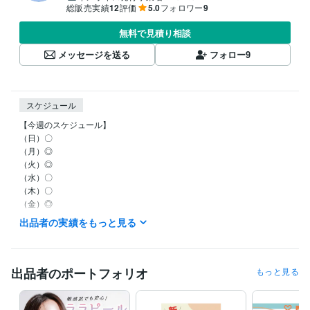
総販売実績
12
評価
5.0
フォロワー
9
無料で見積り相談
メッセージを送る
フォロー
9
スケジュール
【今週のスケジュール】

（日）〇

（月）◎

（火）◎

（水）〇

（木）〇

（金）◎

（土）◎

出品者の実績をもっと見る
◎:作業・メッセージともに可能

〇:メッセージのみ対応可

×:作業・メッセージともに不可
出品者のポートフォリオ
もっと見る
経験職種
デザイナー / グラフィックデザイナー
経験年数 : 5年