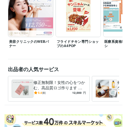
イラストレーター・漫画家 / イラストレーター
経験年数 : 5年
資格・検定
日本化粧品検定2級
取得年 : 2023年
ビジネス・クリエイティブツール
Adobe Photoshop:7年
Adobe Illustrator:7年
CLIP STUDIO PAINT:5年
美容クリニックのWEBバ
フライドチキン専門ショッ
医療系資格制
得意分野
ナー
プのA4POP
シ
デザイン制作
ロゴデザイン
デザイン制作
パッケージデザイン
学歴
出品者の人気サービス
東洋美術学校
2018年3月 ~ 2020年2月
語学力
修正無制限！女性の心をつか
修正
英語
日常会話レベル
む、高品質ロゴ作ります プ
ケー
ロのデザイナーが丁寧にご提
スメ
5.0
(8)
12,000
円
5.0
案
りた