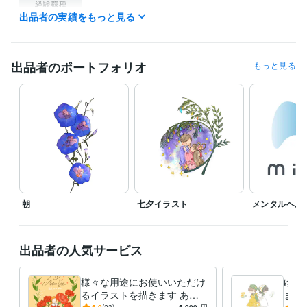
経験職種
出品者の実績をもっと見る
イラストレーター・漫画家 / イラストレーター
経験年数 : 3年
ビジネス・クリエイティブツール
ChatGPT:2年
Adobe Photoshop:5年
Adobe Premiere Pro:5年
出品者のポートフォリオ
もっと見る
DaVinci Resolve:5年
CapCut:5年
Adobe Illustrator:5年
Canva:3年
CLIP STUDIO PAINT:10年
Studio One:1年
得意分野
イラスト作成・漫画制作
イラスト作成
イラスト イラスト作
Web制作・HP作成・EC構築
チラシ作成
朝
七夕イラスト
メンタルヘル
出品者の人気サービス
様々な用途にお使いいただけ
ゆる
るイラストを描きます あな
ます
5.0
(23)
5,000
円
5.0