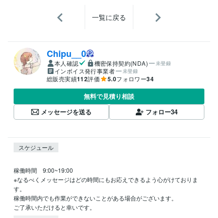
一覧に戻る
Chipu__0
本人確認
機密保持契約(NDA)
未登録
インボイス発行事業者
未登録
総販売実績
112
評価
5.0
フォロワー
34
無料で見積り相談
メッセージを送る
フォロー
34
スケジュール
稼働時間　9:00~19:00

※なるべくメッセージはどの時間にもお応えできるよう心がけておりま
す。

稼働時間内でも作業ができないことがある場合がございます。

ご了承いただけると幸いです。