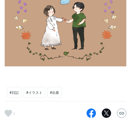
#日記
#イラスト
#出産
2