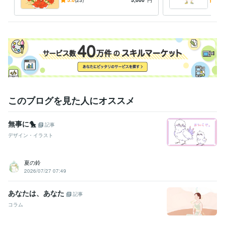
ただけの世界観をかたちにし
だけ
ます
ぜひ
このブログを見た人にオススメ
無事に🐤
記事
デザイン・イラスト
夏の鈴
2026/07/27 07:49
あなたは、あなた
記事
コラム