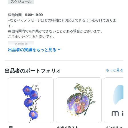
スケジュール
稼働時間　9:00~19:00

※なるべくメッセージはどの時間にもお応えできるよう心がけておりま
す。

稼働時間内でも作業ができないことがある場合がございます。

ご了承いただけると幸いです。
経験職種
出品者の実績をもっと見る
イラストレーター・漫画家 / イラストレーター
経験年数 : 3年
ビジネス・クリエイティブツール
ChatGPT:2年
Adobe Photoshop:5年
Adobe Premiere Pro:5年
出品者のポートフォリオ
もっと見る
DaVinci Resolve:5年
CapCut:5年
Adobe Illustrator:5年
Canva:3年
CLIP STUDIO PAINT:10年
Studio One:1年
得意分野
イラスト作成・漫画制作
イラスト作成
イラスト イラスト作
Web制作・HP作成・EC構築
チラシ作成
朝
七夕イラスト
メンタルヘル