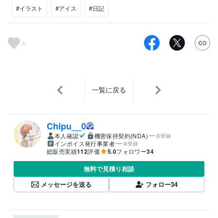
#イラスト
#アイス
#日記
4
一覧に戻る
Chipu__0
本人確認
機密保持契約(NDA)
未登録
インボイス発行事業者
未登録
総販売実績
112
評価
5.0
フォロワー
34
無料で見積り相談
メッセージを送る
フォロー
34