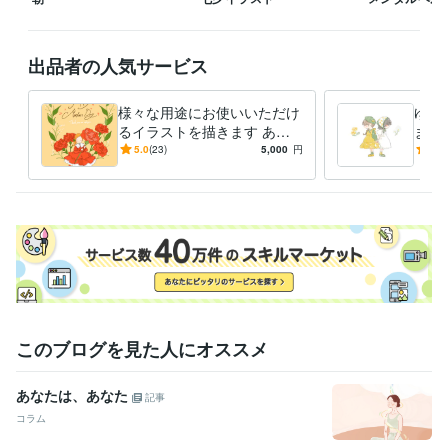
出品者の人気サービス
様々な用途にお使いいただけ
ゆる
るイラストを描きます あな
ます
ただけの世界観をかたちにし
だけ
5.0
(23)
5,000
円
5.0
ます
ぜひ
このブログを見た人にオススメ
あなたは、あなた
記事
コラム