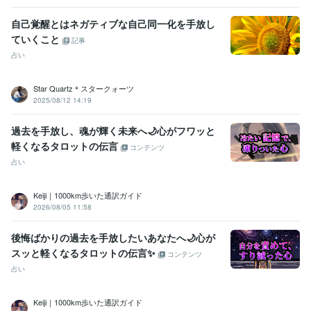
自己覚醒とはネガティブな自己同一化を手放し
ていくこと
記事
占い
Star Quartz＊スタークォーツ
2025/08/12 14:19
過去を手放し、魂が輝く未来へ🌙心がフワッと
軽くなるタロットの伝言
コンテンツ
占い
Keiji｜1000km歩いた通訳ガイド
2026/08/05 11:58
後悔ばかりの過去を手放したいあなたへ🌙心が
スッと軽くなるタロットの伝言✨
コンテンツ
占い
Keiji｜1000km歩いた通訳ガイド