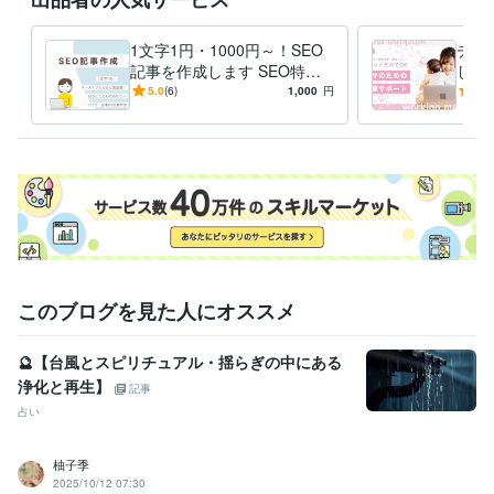
1文字1円・1000円～！SEO
チャ
記事を作成します SEO特化
しま
の高品質なブログ記事・企業
軽に
5.0
(6)
1,000
円
5.0
HP記事を作成します
つけ
このブログを見た人にオススメ
🔮【台風とスピリチュアル・揺らぎの中にある
浄化と再生】
記事
占い
柚子季
2025/10/12 07:30