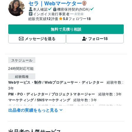
セラ｜Webマーケター
本人確認
機密保持契約(NDA)
インボイス発行事業者
未登録
総販売実績
12
評価
5.0
フォロワー
18
無料で見積り相談
メッセージを送る
フォロー
18
スケジュール
24時間対応可能
経験職種
Webサービス・制作 / Webプロデューサー・ディレクター
経験年数 :
3年
PM・PO・ディレクター / プロジェクトマネージャー
経験年数 : 3年
マーケティング / SNSマーケティング
経験年数 : 3年
ライフスタイル・その他 / マッサージ師・セラピスト
経験年数 : 3年
出品者の実績をもっと見る
ライフスタイル・その他 / アドバイザー
経験年数 : 3年
出品者の人気サービス