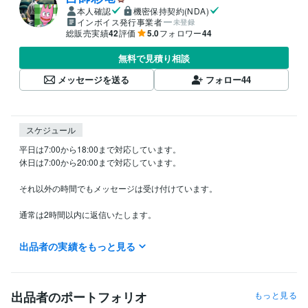
本人確認
機密保持契約(NDA)
インボイス発行事業者
未登録
総販売実績
42
評価
5.0
フォロワー
44
無料で見積り相談
メッセージを送る
フォロー
44
スケジュール
平日は7:00から18:00まで対応しています。

休日は7:00から20:00まで対応しています。

それ以外の時間でもメッセージは受け付けています。

通常は2時間以内に返信いたします。

詳細を頂いた後、PDF鑑定書は原則48時間以内に送信します（相性占い
出品者の実績をもっと見る
等二人の場合は72～96時間）。

特別な事情がない限り、可能な限り早めにお返事差し上げます。

出品者のポートフォリオ
もっと見る