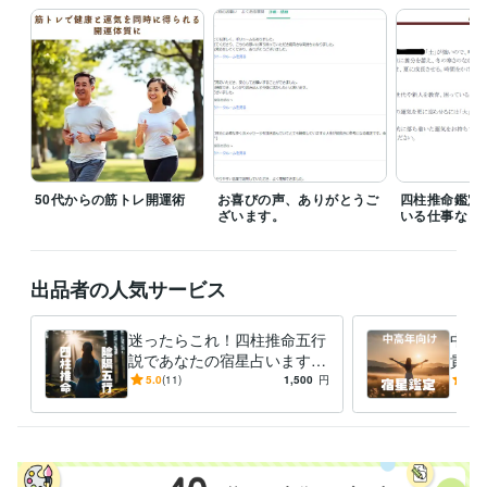
経験職種
クリエイター / ライター・編集
経験年数 : 15年
医療・介護 / 薬剤師
経験年数 : 26年
ライフスタイル・その他 / 占い師
経験年数 : 31年
ライフスタイル・その他 / 講師・インストラクター
経験年数 : 10年
ライフスタイル・その他 / その他
経験年数 : 10年
受賞歴
日常生活の東洋的考え方・生活の方法
ネットワークが紡ぐ、医療の
これから
陰陽五行を組み合わせた相性の秘密
縁を繋ぐ食事術（モテ
50代からの筋トレ開運術
お喜びの声、ありがとうご
四柱推命鑑定
ざいます。
いる仕事など
食）
資格・検定
薬剤師
取得年 : 1995年
出品者の人気サービス
四柱推命鑑定士
取得年 : 1999年
日本語教師
取得年 : 2021年
迷ったらこれ！四柱推命五行
中高
説であなたの宿星占います
貴方
得意分野
【鑑定歴30年】自分自身の適
ラフ
5.0
(11)
1,500
円
5.0
占い
四柱推命（誕生年月日）により宿星鑑定
正や運の流れ、開運アドバイ
還の
四柱推命 占い
ス
鑑定
学習指導・資格・キャリア相談
日本語教師
語学力
英語
ビジネスレベル