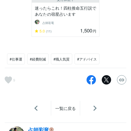
迷ったらこれ！四柱推命五行説で
あなたの宿星占います
占師彩竜
1,500
5.0
円
(11)
#仕事運
#経費削減
#職人気質
#アドバイス
9
一覧に戻る
占師彩竜