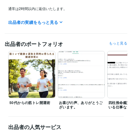
通常は2時間以内に返信いたします。

詳細を頂いた後、PDF鑑定書は原則48時間以内に送信します（相性占い
出品者の実績をもっと見る
等二人の場合は72～96時間）。

特別な事情がない限り、可能な限り早めにお返事差し上げます。

出品者のポートフォリオ
もっと見る
経験職種
クリエイター / ライター・編集
経験年数 : 15年
医療・介護 / 薬剤師
経験年数 : 26年
ライフスタイル・その他 / 占い師
経験年数 : 31年
ライフスタイル・その他 / 講師・インストラクター
経験年数 : 10年
ライフスタイル・その他 / その他
経験年数 : 10年
受賞歴
日常生活の東洋的考え方・生活の方法
ネットワークが紡ぐ、医療の
これから
陰陽五行を組み合わせた相性の秘密
縁を繋ぐ食事術（モテ
50代からの筋トレ開運術
お喜びの声、ありがとうご
四柱推命鑑定
ざいます。
いる仕事など
食）
資格・検定
薬剤師
取得年 : 1995年
出品者の人気サービス
四柱推命鑑定士
取得年 : 1999年