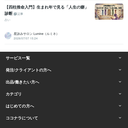
【四柱推命入門】生まれ年で見る「人生の癖」
診断
記事
占い
星詠みサロン Lumine（ルミネ）
2026/07/07 15:24