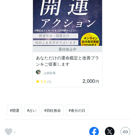
受付休止中
あなただけの運命鑑定と改善プラ
ンをご提案します
占師彩竜
2,000
5.0
円
(1)
#開運
#占い
#四柱推命
#春分の日
8