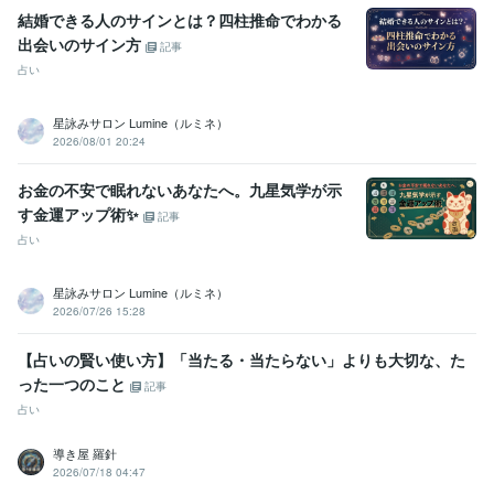
結婚できる人のサインとは？四柱推命でわかる
出会いのサイン方
記事
占い
星詠みサロン Lumine（ルミネ）
2026/08/01 20:24
お金の不安で眠れないあなたへ。九星気学が示
す金運アップ術✨
記事
占い
星詠みサロン Lumine（ルミネ）
2026/07/26 15:28
【占いの賢い使い方】「当たる・当たらない」よりも大切な、た
った一つのこと
記事
占い
導き屋 羅針
2026/07/18 04:47