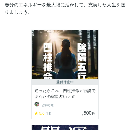
春分のエネルギーを最大限に活かして、充実した人生を送
りましょう。
受付休止中
迷ったらこれ！四柱推命五行説で
あなたの宿星占います
占師彩竜
1,500
5.0
円
(11)