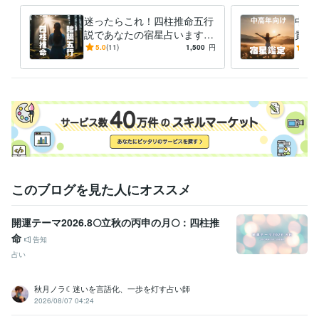
日本語教師
取得年 : 2021年
迷ったらこれ！四柱推命五行
中高
説であなたの宿星占います
貴方
得意分野
【鑑定歴30年】自分自身の適
ラフ
5.0
(11)
1,500
円
5.0
占い
四柱推命（誕生年月日）により宿星鑑定
正や運の流れ、開運アドバイ
還の
四柱推命 占い
ス
鑑定
学習指導・資格・キャリア相談
日本語教師
語学力
英語
ビジネスレベル
このブログを見た人にオススメ
開運テーマ2026.8🌕立秋の丙申の月🌕：四柱推
命
告知
占い
秋月ノラ☾迷いを言語化、一歩を灯す占い師
2026/08/07 04:24