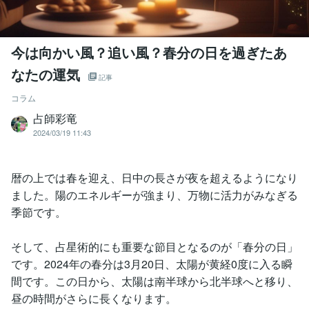
今は向かい風？追い風？春分の日を過ぎたあ
なたの運気
記事
コラム
占師彩竜
2024/03/19 11:43
暦の上では春を迎え、日中の長さが夜を超えるようになり
ました。陽のエネルギーが強まり、万物に活力がみなぎる
季節です。
そして、占星術的にも重要な節目となるのが「春分の日」
です。2024年の春分は3月20日、太陽が黄経0度に入る瞬
間です。この日から、太陽は南半球から北半球へと移り、
昼の時間がさらに長くなります。