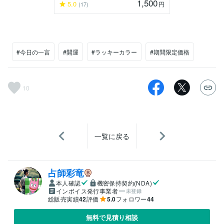
1,500
5.0
円
(17)
#今日の一言
#開運
#ラッキーカラー
#期間限定価格
10
一覧に戻る
占師彩竜
本人確認
機密保持契約(NDA)
インボイス発行事業者
未登録
総販売実績
42
評価
5.0
フォロワー
44
無料で見積り相談