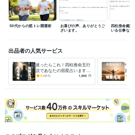
ライフスタイル・その他 / その他
経験年数 : 10年
受賞歴
日常生活の東洋的考え方・生活の方法
ネットワークが紡ぐ、医療の
これから
陰陽五行を組み合わせた相性の秘密
縁を繋ぐ食事術（モテ
50代からの筋トレ開運術
お喜びの声、ありがとうご
四柱推命鑑定
ざいます。
いる仕事など
食）
資格・検定
薬剤師
取得年 : 1995年
出品者の人気サービス
四柱推命鑑定士
取得年 : 1999年
日本語教師
取得年 : 2021年
迷ったらこれ！四柱推命五行
中高
説であなたの宿星占います
貴方
得意分野
【鑑定歴30年】自分自身の適
ラフ
5.0
(11)
1,500
円
5.0
占い
四柱推命（誕生年月日）により宿星鑑定
正や運の流れ、開運アドバイ
還の
四柱推命 占い
ス
鑑定
学習指導・資格・キャリア相談
日本語教師
語学力
英語
ビジネスレベル