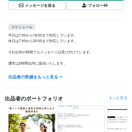
メッセージを送る
フォロー
44
スケジュール
平日は7:00から18:00まで対応しています。

休日は7:00から20:00まで対応しています。

それ以外の時間でもメッセージは受け付けています。

通常は2時間以内に返信いたします。

詳細を頂いた後、PDF鑑定書は原則48時間以内に送信します（相性占い
出品者の実績をもっと見る
等二人の場合は72～96時間）。

特別な事情がない限り、可能な限り早めにお返事差し上げます。

出品者のポートフォリオ
もっと見る
経験職種
クリエイター / ライター・編集
経験年数 : 15年
医療・介護 / 薬剤師
経験年数 : 26年
ライフスタイル・その他 / 占い師
経験年数 : 31年
ライフスタイル・その他 / 講師・インストラクター
経験年数 : 10年