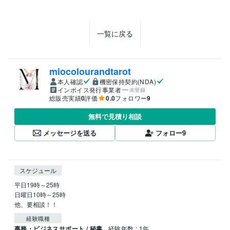
一覧に戻る
miocolourandtarot
本人確認
機密保持契約(NDA)
インボイス発行事業者
未登録
総販売実績
0
評価
0.0
フォロワー
9
無料で見積り相談
メッセージを送る
フォロー
9
スケジュール
平日19時～25時

日曜日10時～25時

他、要相談！！
経験職種
事務・ビジネスサポート / 秘書
経験年数 : 1年