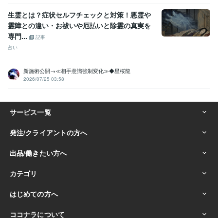
生霊とは？症状セルフチェックと対策！悪霊や
霊障との違い・お祓いや厄払いと除霊の真実を
専門...
記事
占い
新施術公開→≪相手意識強制変化≫◆星桜龍
2026/07/25 03:58