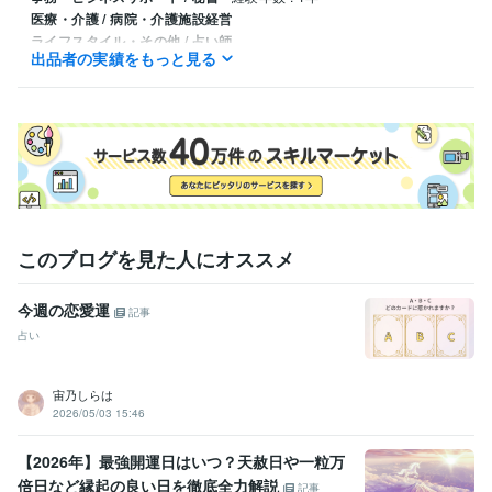
医療・介護 / 病院・介護施設経営
ライフスタイル・その他 / 占い師
出品者の実績をもっと見る
ライフスタイル・その他 / 講師・インストラクター
ライフスタイル・その他 / シェフ・パティシエ
経験年数 : 10年
得意分野
占い
カラット診断(カラーセラピー×タロット)
カラーセラピー
タロ
ット占い
遠隔レイキヒーリング
遠隔フェアリーレイキヒーリング
魂のクリアリング
色彩筆跡診断(カラーセラピー×筆跡診断)
筆跡診
断
占い、タロット
ヒーリング
癒し
恋愛
人間関係
仕事
ブロック
カラーセラピー
筆跡
電話占い
このブログを見た人にオススメ
資産運用・副業の相談
ネットショップ開設
プロラインフリー導入サ
ポート
今週の恋愛運
経営
ビジネス
仕事
LINE
ネットショップ
海外輸入
販売
記事
導入サポート
占い
宙乃しらは
2026/05/03 15:46
【2026年】最強開運日はいつ？天赦日や一粒万
倍日など縁起の良い日を徹底全力解説
記事