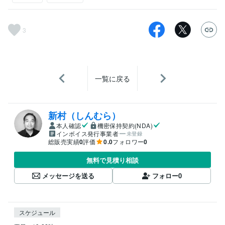
3
一覧に戻る
新村（しんむら）
本人確認
機密保持契約(NDA)
インボイス発行事業者
未登録
総販売実績
0
評価
0.0
フォロワー
0
無料で見積り相談
メッセージを送る
フォロー
0
スケジュール