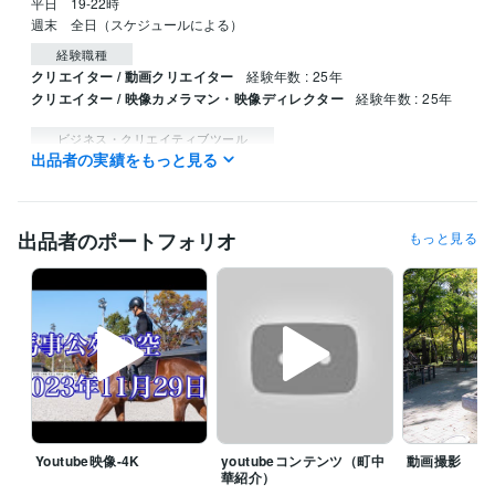
平日　19-22時

週末　全日（スケジュールによる）
経験職種
クリエイター / 動画クリエイター
経験年数 : 25年
クリエイター / 映像カメラマン・映像ディレクター
経験年数 : 25年
ビジネス・クリエイティブツール
出品者の実績をもっと見る
Final Cut Pro:15年
Adobe Premiere Pro:5年
Adobe After Effects:3年
Adobe Photoshop:5年
得意分野
出品者のポートフォリオ
もっと見る
動画編集・映像制作
映像撮影
Youtube映像-4K
youtubeコンテンツ（町中
動画撮影
華紹介）