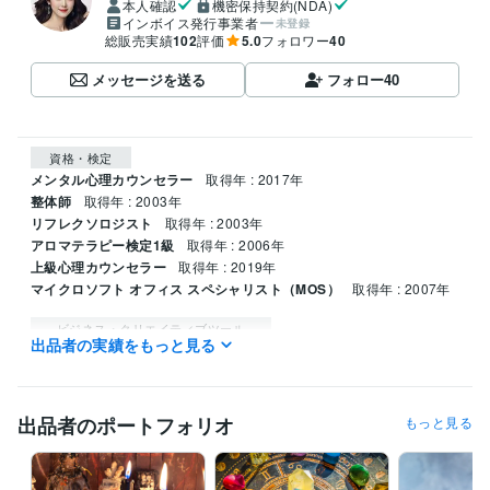
本人確認
機密保持契約(NDA)
インボイス発行事業者
未登録
総販売実績
102
評価
5.0
フォロワー
40
メッセージを送る
フォロー
40
資格・検定
メンタル心理カウンセラー
取得年 : 2017年
整体師
取得年 : 2003年
リフレクソロジスト
取得年 : 2003年
アロマテラピー検定1級
取得年 : 2006年
上級心理カウンセラー
取得年 : 2019年
マイクロソフト オフィス スペシャリスト（MOS）
取得年 : 2007年
ビジネス・クリエイティブツール
出品者の実績をもっと見る
Excel:25年
Word:25年
Canva:3年
得意分野
悩み相談・カウンセリング
引き寄せノート
メンタルブロック解除
出品者のポートフォリオ
もっと見る
スピリチュアル
語学力
英語
日常会話レベル