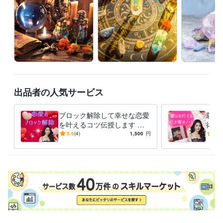
出品者の人気サービス
ブロック解除して幸せな恋愛
願い
を叶えるコツ伝授します 恋
術、
愛のブロックを3ステップで
る感
5.0
(4)
1,500
円
5.0
解除する方法のテキストです
引き