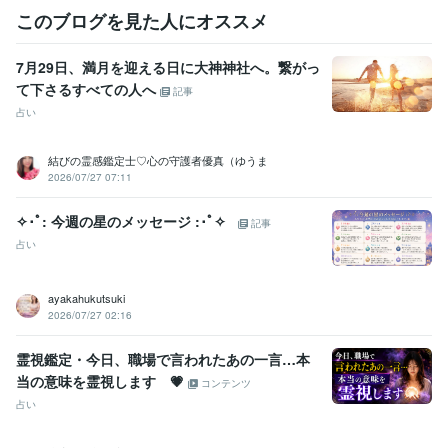
このブログを見た人にオススメ
7月29日、満月を迎える日に大神神社へ。繋がっ
て下さるすべての人へ
記事
占い
結びの霊感鑑定士♡心の守護者優真（ゆうま
2026/07/27 07:11
✧･ﾟ: 今週の星のメッセージ :･ﾟ✧
記事
占い
ayakahukutsuki
2026/07/27 02:16
霊視鑑定・今日、職場で言われたあの一言…本
当の意味を霊視します 💗
コンテンツ
占い