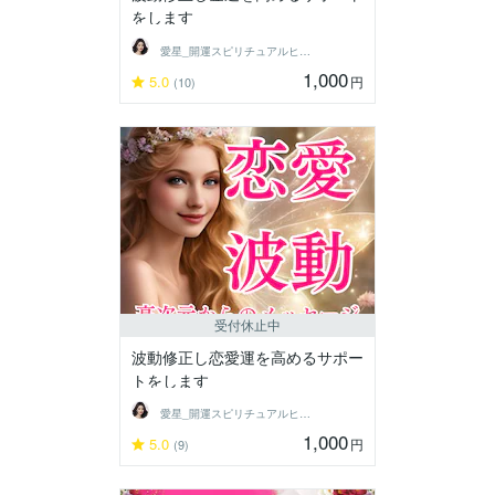
をします
愛星_開運スピリチュアルヒーラー
1,000
5.0
円
(10)
受付休止中
波動修正し恋愛運を高めるサポー
トをします
愛星_開運スピリチュアルヒーラー
1,000
5.0
円
(9)