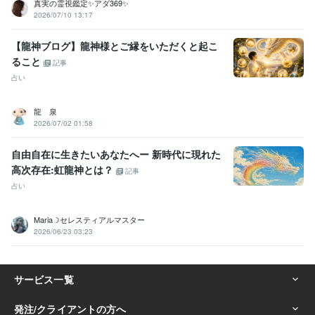
真実の霊視鑑定✨アダ369✨
2026/07/10 13:17
【龍神ブログ】龍神様とご縁をいただくと起こ
ること
記事
占い
龍 泉
2026/07/02 01:58
自由自在に生きたいあなたへー 新時代に現れた
高次存在:虹龍神とは？
記事
占い
Maria☽セレスティアルマスター
2026/06/23 03:23