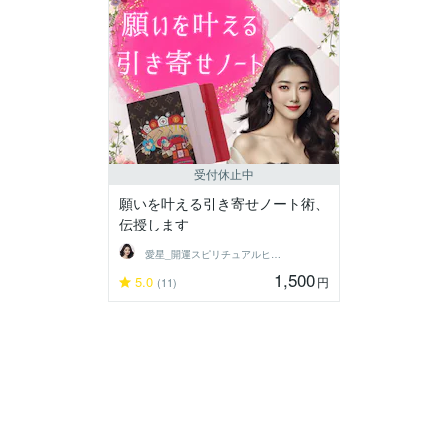
受付休止中
願いを叶える引き寄せノート術、
伝授します
愛星_開運スピリチュアルヒーラー
1,500
5.0
円
(11)