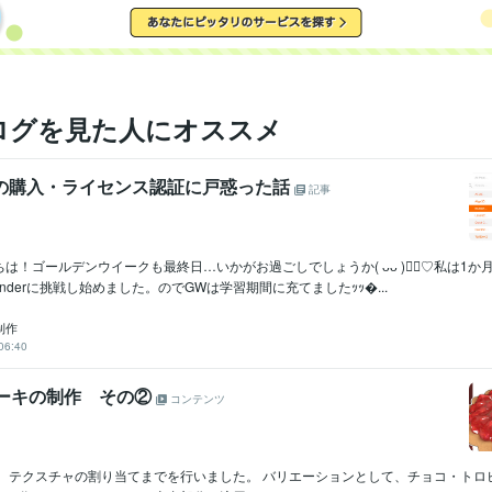
ログを見た人にオススメ
rAEの購入・ライセンス認証に戸惑った話
記事
は！ゴールデンウイークも最終日…いかがお過ごしでしょうか( ᴗᴗ )👍🏻♡私は1
nderに挑戦し始めました。のでGWは学習期間に充てましたｯｯ...
V制作
06:40
ケーキの制作 その②
コンテンツ
。 テクスチャの割り当てまでを行いました。 バリエーションとして、チョコ・トロ