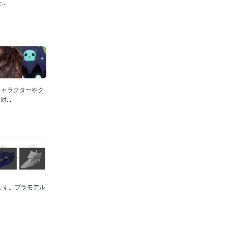
..
キャラクターやク
..
ます。プラモデル