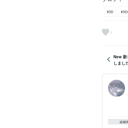
#3D
#3D
6
New 
しまし
経験