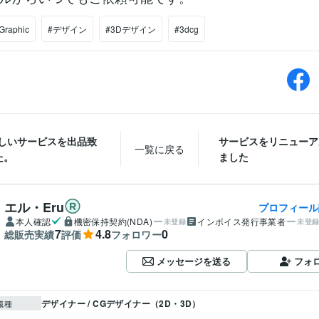
Graphic
#デザイン
#3Dデザイン
#3dcg
新しいサービスを出品致
サービスをリニューア
一覧に戻る
た。
ました
エル・Eru
プロフィール
本人確認
機密保持契約(NDA)
インボイス発行事業者
未登録
未登
7
4.8
0
総販売実績
評価
フォロワー
メッセージを送る
フォ
デザイナー / CGデザイナー（2D・3D）
職種