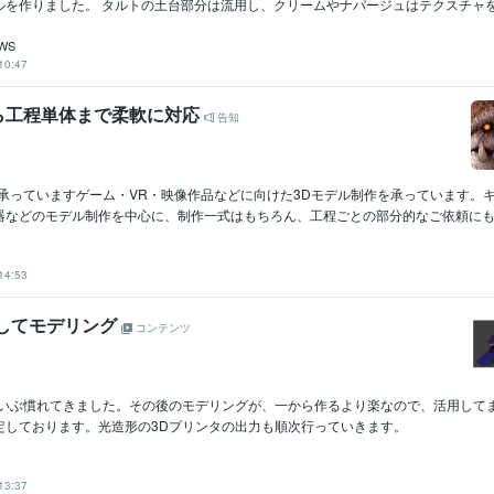
を作りました。 タルトの土台部分は流用し、クリームやナパージュはテクスチャを.
WS
10:47
ら工程単体まで柔軟に対応
告知
を承っていますゲーム・VR・映像作品などに向けた3Dモデル制作を承っています。
器などのモデル制作を中心に、制作一式はもちろん、工程ごとの部分的なご依頼にも対.
14:53
ンしてモデリング
コンテンツ
だいぶ慣れてきました。その後のモデリングが、一から作るより楽なので、活用して
定しております。光造形の3Dプリンタの出力も順次行っていきます。
13:37