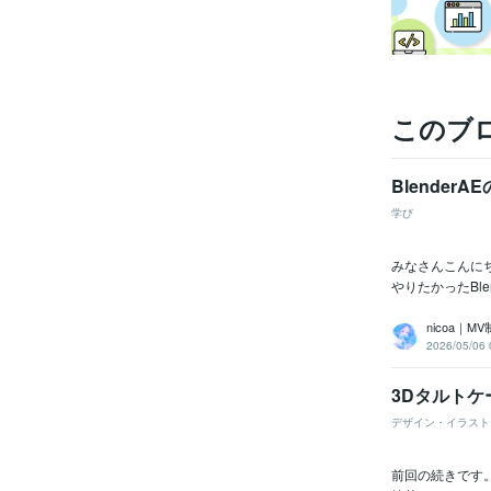
このブ
Blende
学び
みなさんこんにち
やりたかったBle
nicoa｜M
2026/05/06 
3Dタルト
デザイン・イラスト
前回の続きです