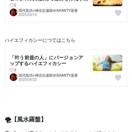
る新しい方法
2
現代気功⚡神念伝達師＠SHANTY巫香
2025/03/10
ハイエフィカシーにつてはこちら
「叶う前提の人」にバージョンア
ップするハイエフィカシー
3
現代気功⚡神念伝達師＠SHANTY巫香
2025/04/22
🌪【風水羅盤】