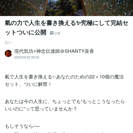
氣の力で人生を書き換える✨究極にして完結セ
ットついに公開
記事
占い
現代気功⚡神念伝達師＠SHANTY巫香
2025/04/22 05:04
氣で人生を書き換える✨あなたのための22＋10個の魔法
セット、ついに解禁！
あなたは今の人生に、ちょっとでも“もっとこうなったら
いいのに”って思っていませんか？
もしそうなら──