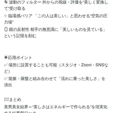
🌀 波動のフィルター 外からの視線・評価を“美しく変換し
て”受け取る
✨ 臨場感バリア 「この人は美しい」と思わせる“空気の圧
力場”
🪞 鏡の反射性 相手の無意識に「美しいものを見ている」
という記憶を刻む
🌟応用ポイント
✅ 場所に設置することも可能（スタジオ・Zoom・SNSな
ど）
✅ 龍脈・羅盤と組み合わせて「流れに乗った美しさ」を
演出
🧙‍♀️まとめ
美男美女結界＝“美しさはエネルギーで作られる”を現実化
する結界型ワーク