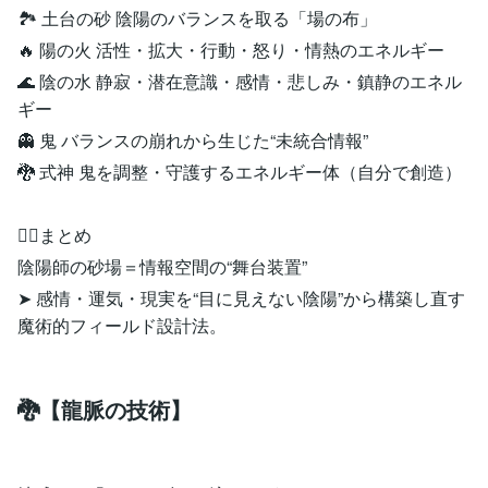
🏞 土台の砂 陰陽のバランスを取る「場の布」
🔥 陽の火 活性・拡大・行動・怒り・情熱のエネルギー
🌊 陰の水 静寂・潜在意識・感情・悲しみ・鎮静のエネル
ギー
👻 鬼 バランスの崩れから生じた“未統合情報”
🐉 式神 鬼を調整・守護するエネルギー体（自分で創造）
🧙‍♂️まとめ
陰陽師の砂場＝情報空間の“舞台装置”
➤ 感情・運気・現実を“目に見えない陰陽”から構築し直す
魔術的フィールド設計法。
🐉【龍脈の技術】