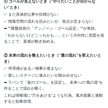
① ゴールが見えないとき（“やりたいことが分からな
い”とき）
✅ まだ具体的な夢や目標がない
✅ 情報空間の流れを読みたいが、焦点が定まらない
➡ **羅盤技術の「アンノーン・ゴール設定」**が有効。
「わからないけどこっちかも…」という方向性に意図を張
ることで、直感が動き始める。
② 未来の流れを整えたいとき（“運の流れ”を変えたいと
き）
✅ 停滞感がある／物事が進まない
✅ 新しいステージに進みたいが踏み出せない
➡ ラバンで「仮のゴール」を設定し、未来への“風の道”を
作ることで流れが動く。
これは情報場に“穴をあける”ような行為。風水龍脈と連動
すると効果倍増。