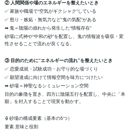
② 人間関係や場のエネルギーを整えたいとき
✅ 家族や職場で“空気がギクシャク”している
✅ 怒り・嫉妬・無気力など“鬼の気配”がある
➡ 鬼＝陰陽の崩れから発生した“情報存在”
砂場に式神や“中和の砂”を配置し、鬼の情報波を吸収・変
性させることで流れが良くなる。
③ 目的のために“エネルギーの流れ”を整えたいとき
✅ 恋愛成就・試験成功・お守り的な場づくり
✅ 願望達成に向けて情報空間を味方につけたい
➡ 砂場＝神聖なるシミュレーション空間
目的の象徴を置き、四方に陰陽五行を配置し、中央に「本
願」を封入することで現実を動かす。
🏮砂場の構成要素（基本の5つ）
要素 意味と役割