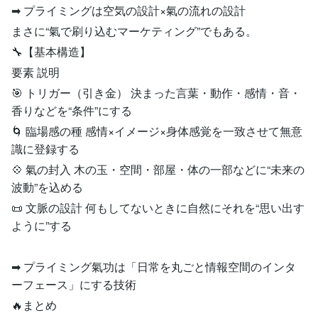
➡ プライミングは空気の設計×氣の流れの設計
まさに“氣で刷り込むマーケティング”でもある。
🔧【基本構造】
要素 説明
🎯 トリガー（引き金） 決まった言葉・動作・感情・音・
香りなどを“条件”にする
🌀 臨場感の種 感情×イメージ×身体感覚を一致させて無意
識に登録する
💠 氣の封入 木の玉・空間・部屋・体の一部などに“未来の
波動”を込める
📜 文脈の設計 何もしてないときに自然にそれを“思い出す
ように”する
➡ プライミング氣功は「日常を丸ごと情報空間のインタ
ーフェース」にする技術
🔥まとめ