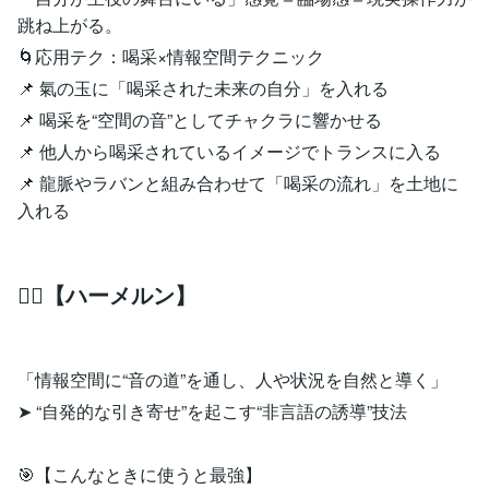
跳ね上がる。
🌀応用テク：喝采×情報空間テクニック
📌 氣の玉に「喝采された未来の自分」を入れる
📌 喝采を“空間の音”としてチャクラに響かせる
📌 他人から喝采されているイメージでトランスに入る
📌 龍脈やラバンと組み合わせて「喝采の流れ」を土地に
入れる
🧙‍♂️【ハーメルン】
「情報空間に“音の道”を通し、人や状況を自然と導く」
➤ “自発的な引き寄せ”を起こす“非言語の誘導”技法
🎯【こんなときに使うと最強】