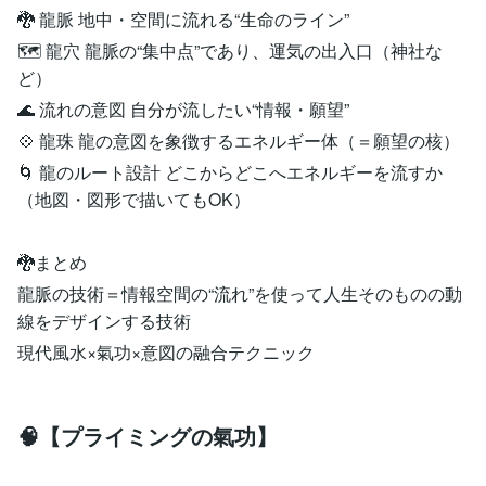
🐉 龍脈 地中・空間に流れる“生命のライン”
🗺 龍穴 龍脈の“集中点”であり、運気の出入口（神社な
ど）
🌊 流れの意図 自分が流したい“情報・願望”
💠 龍珠 龍の意図を象徴するエネルギー体（＝願望の核）
🌀 龍のルート設計 どこからどこへエネルギーを流すか
（地図・図形で描いてもOK）
🐉まとめ
龍脈の技術＝情報空間の“流れ”を使って人生そのものの動
線をデザインする技術
現代風水×氣功×意図の融合テクニック
🧠【プライミングの氣功】