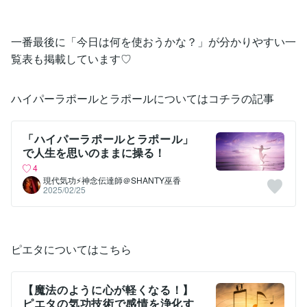
一番最後に「今日は何を使おうかな？」が分かりやすい一
覧表も掲載しています♡
ハイパーラポールとラポールについてはコチラの記事
「ハイパーラポールとラポール」
で人生を思いのままに操る！
4
現代気功⚡神念伝達師＠SHANTY巫香
2025/02/25
ピエタについてはこちら
【魔法のように心が軽くなる！】
ピエタの気功技術で感情を浄化す