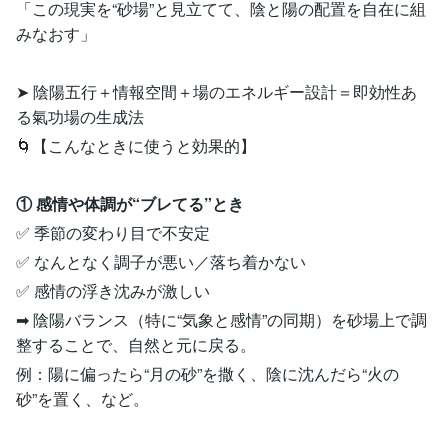
「この現実を“砂場”と見立てて、陰と陽の配置を自在に組
みなおす」
➤ 陰陽五行＋情報空間＋場のエネルギー設計＝即効性あ
る氣功場の生成法
🌀【こんなときに使うと効果的】
① 感情や体調が“ブレてる”とき
✅ 季節の変わり目で不安定
✅ なんとなく調子が悪い／落ち着かない
✅ 感情の浮き沈みが激しい
➡ 陰陽バランス（特に“気象と感情”の同期）を砂場上で調
整することで、自然と元に戻る。
例：陽に偏ったら“月の砂”を撒く、陰に沈んだら“火の
砂”を置く、など。