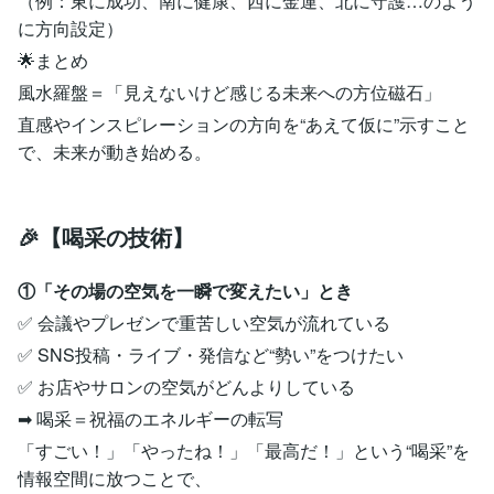
（例：東に成功、南に健康、西に金運、北に守護…のよう
に方向設定）
🌟まとめ
風水羅盤＝「見えないけど感じる未来への方位磁石」
直感やインスピレーションの方向を“あえて仮に”示すこと
で、未来が動き始める。
🎉【喝采の技術】
①「その場の空気を一瞬で変えたい」とき
✅ 会議やプレゼンで重苦しい空気が流れている
✅ SNS投稿・ライブ・発信など“勢い”をつけたい
✅ お店やサロンの空気がどんよりしている
➡ 喝采＝祝福のエネルギーの転写
「すごい！」「やったね！」「最高だ！」という“喝采”を
情報空間に放つことで、