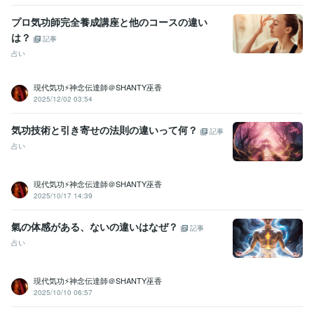
プロ気功師完全養成講座と他のコースの違い
は？
記事
占い
現代気功⚡神念伝達師＠SHANTY巫香
2025/12/02 03:54
気功技術と引き寄せの法則の違いって何？
記事
占い
現代気功⚡神念伝達師＠SHANTY巫香
2025/10/17 14:39
氣の体感がある、ないの違いはなぜ？
記事
占い
現代気功⚡神念伝達師＠SHANTY巫香
2025/10/10 06:57