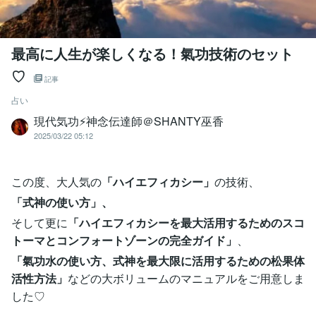
最高に人生が楽しくなる！氣功技術のセット
♡
記事
占い
現代気功⚡神念伝達師＠SHANTY巫香
2025/03/22 05:12
この度、大人気の
「ハイエフィカシー」
の技術、
「式神の使い方」、
そして更に
「ハイエフィカシーを最大活用するためのスコ
トーマとコンフォートゾーンの完全ガイド」
、
「氣功水の使い方、式神を最大限に活用するための松果体
活性方法」
などの大ボリュームのマニュアルをご用意しま
した♡