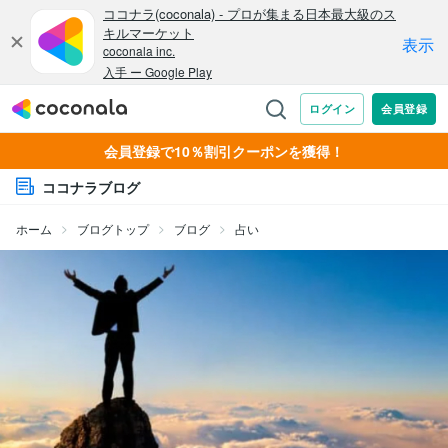
会員登録で10％割引クーポンを獲得！
ココナラブログ
ホーム
ブログトップ
ブログ
占い