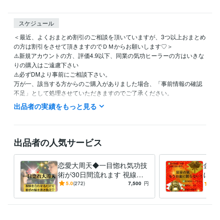
スケジュール
＜最近、よくおまとめ割引のご相談を頂いていますが、3つ以上おまとめ
の方は割引をさせて頂きますのでＤＭからお願いします♡＞　

⚠️新規アカウントの方、評価4.9以下、同業の気功ヒーラーの方はいきな
りの購入はご遠慮下さい

⚠️必ずDMより事前にご相談下さい。

万が一、該当する方からのご購入がありました場合、「事前情報の確認
不足」として処理させていただきますのでご了承ください。

出品者の実績をもっと見る
※不当な評価等で妨害行為を受けた場合、弁護士保険等を利用し厳正に対
処いたします。

♡誠実なお取引を心掛けております♡

出品者の人気サービス
※お取引を気持ちよく進めるために、ご購入後のご挨拶など最低限のマナ
恋愛大周天◆一目惚れ気功技
金運
ーをお守りいただける方、お取引中のお客様に集中したいため、ギガフ
術が30日間流れます 視線を
に困
ァイルの使い方をご自身で調べられる方、購入前のDMからの質問は2往
合わせるだけで一目惚れさせ
努力
5.0
(272)
7,500
円
5.0
復までとさせて頂いております。

る気功が30日間流れる技術♡
額当
る秘
◆私の伝授の特徴◆私の伝授のスタイルとしましては片手間の空いた時
間や購入者様との調整などはしておらず、集中力を重要視し、必ず「宇