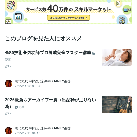
宙と繋がってから」行うために深夜1時～行っています。

詳細はブログに記載してます♡https://coconala.com/blogs/4343800/605
749

アーカイブ一覧はこちら→https://coconala.com/blogs/4343800/676043
経験職種
このブログを見た人にオススメ
ライフスタイル・その他 / 美容師・ネイリスト・美容家
経験年数 : 3
年
ライフスタイル・その他 / カウンセラー・コーチ
経験年数 : 3年
全80技術◆気功師プロ養成完全マスター講座
記事
資格・検定
占い
認定レイキティーチャー
取得年 : 2014年
得意分野
現代気功⚡神念伝達師＠SHANTY巫香
占い
気功・エネルギーワーク・思念伝達・他
2025/11/26 07:59
2026最新♡アーカイブ一覧（出品枠が足りない
為）
記事
占い
現代気功⚡神念伝達師＠SHANTY巫香
2025/12/15 06:16