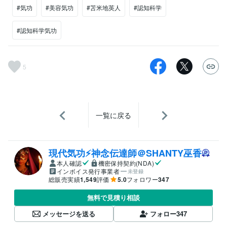
#気功
#美容気功
#苫米地英人
#認知科学
#認知科学気功
5
一覧に戻る
現代気功⚡神念伝達師＠SHANTY巫香
本人確認
機密保持契約(NDA)
インボイス発行事業者
未登録
総販売実績
1,549
評価
5.0
フォロワー
347
無料で見積り相談
メッセージを送る
フォロー
347