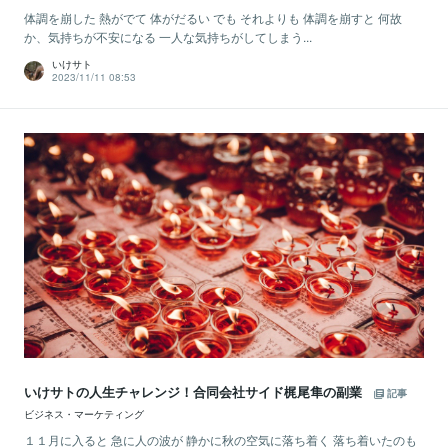
体調を崩した 熱がでて 体がだるい でも それよりも 体調を崩すと 何故
か、気持ちが不安になる 一人な気持ちがしてしまう...
いけサト
2023/11/11 08:53
いけサトの人生チャレンジ！合同会社サイド梶尾隼の副業
記事
ビジネス・マーケティング
１１月に入ると 急に人の波が 静かに秋の空気に落ち着く 落ち着いたのも