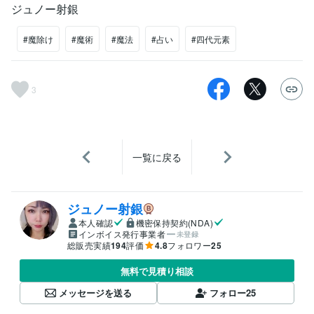
ジュノー射銀
#魔除け
#魔術
#魔法
#占い
#四代元素
3
一覧に戻る
ジュノー射銀
本人確認
機密保持契約(NDA)
インボイス発行事業者
未登録
総販売実績
194
評価
4.8
フォロワー
25
無料で見積り相談
メッセージを送る
フォロー
25