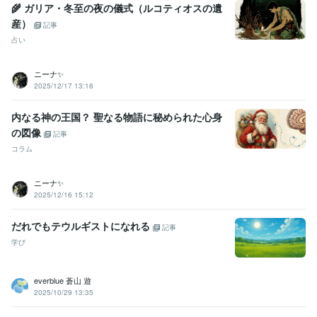
🌾 ガリア・冬至の夜の儀式（ルコティオスの遺
産）
記事
占い
ニーナ✨️
2025/12/17 13:16
内なる神の王国？ 聖なる物語に秘められた心身
の図像
記事
コラム
ニーナ✨️
2025/12/16 15:12
だれでもテウルギストになれる
記事
学び
everblue 蒼山 遊
2025/10/29 13:35