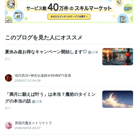
このブログを見た人にオススメ
夏休み超お得なキャンペーン開始します♡
記事
占い
現代気功⚡神念伝達師＠SHANTY巫香
2026/07/12 04:09
「満月に願えば叶う」は本当？魔術のタイミン
グの本当の話
記事
占い
英国式魔女☆トリケトラ
2026/03/04 23:47