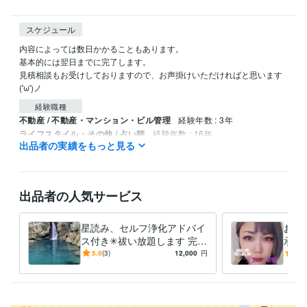
スケジュール
内容によっては数日かかることもあります。

基本的には翌日までに完了します。

見積相談もお受けしておりますので、お声掛けいただければと思います
経験職種
不動産 / 不動産・マンション・ビル管理
経験年数 : 3年
ライフスタイル・その他 / 占い師
経験年数 : 16年
出品者の実績をもっと見る
得意分野
占い
お祓い、呪い返し、占い、霊視
出品者の人気サービス
星読み、セルフ浄化アドバイ
お祓
ス付き✳︎祓い放題します 完全
承り
防御✳︎強力祓い放題✳︎ご家
し、
5.0
(3)
12,000
円
5.0
族、恋人、友達可✳︎
♪