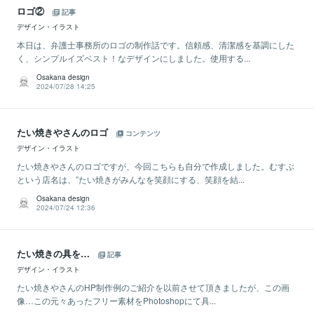
ロゴ②
記事
デザイン・イラスト
本日は、弁護士事務所のロゴの制作話です。信頼感、清潔感を基調にした
く、シンプルイズベスト！なデザインにしました。使用する...
Osakana design
2024/07/28 14:25
たい焼きやさんのロゴ
コンテンツ
デザイン・イラスト
たい焼きやさんのロゴですが、今回こちらも自分で作成しました。むすぶ
という店名は、”たい焼きがみんなを笑顔にする、笑顔を結...
Osakana design
2024/07/24 12:36
たい焼きの具を…
記事
デザイン・イラスト
たい焼きやさんのHP制作例のご紹介を以前させて頂きましたが、この画
像…この元々あったフリー素材をPhotoshopにて具...