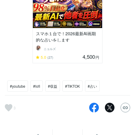
スマホ１台で！2026最新AI画期
的な占いをします
ニョルズ
4,500
5.0
円
(27)
#youtube
#lofi
#収益
#TIKTOK
#占い
3