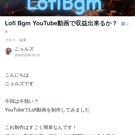
Lofi Bgm YouTube動画で収益出来るか？
記
事
マネー・副業
ニョルズ
2024/02/08 05:13
こんにちは
ニョルズです
今回は今熱い？
YouTubeでLofi動画を制作してみました
これ制作はすごく簡単なんです！