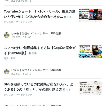
2026/08/03 16:16
YouTubeショート・TikTok・リール、編集の違
いと使い分け【どれから始めるべきか...
記事
ビジネス・マーケティング
ひかる｜現役インフルエンサー｜SNS運用
2026/07/16 21:05
スマホだけで動画編集する方法【CapCut完全ガ
イド2026年版】
記事
写真・動画
ひかる｜現役インフルエンサー｜SNS運用
2026/07/15 02:12
SNSを頑張っているのに結果が出ない人へ。よ
くある8つの「壁」と、その乗り越え方
記事
ビジネス・マーケティング
ひかる｜現役インフルエンサー｜SNS運用