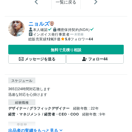
一覧に戻る
ニョルズ
本人確認
機密保持契約(NDA)
インボイス発行事業者
未登録
総販売実績
128
評価
5.0
フォロワー
44
無料で見積り相談
メッセージを送る
フォロー
44
スケジュール
365日24時間対応致します

迅速な対応を心掛けます
経験職種
デザイナー / グラフィックデザイナー
経験年数 : 22年
経営・マネジメント / 経営者・CEO・COO
経験年数 : 9年
受賞歴
出品者の実績をもっと見る
ココナラ初出品
ココナラ初販売
ココナラブログ開始
ココナラにて