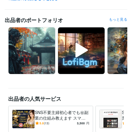
プラチナランク
得意分野
出品者のポートフォリオ
もっと見る
資産運用・副業の相談
アフィリエイト・副業・コンテンツ・SNS
SNS
副業
Webデザイン
アフィリエイト
ビジネス
占い
AI
デザイン制作
グラフィック/グラフィックデザイナー
デザイン
グラフィック
出品者の人気サービス
SNS不要主婦初心者でも㊙️副
SA
業の仕組み教えます スマホ1
業教
台で完結。2026年最新のAI技
来る
5.0
(13)
3,500
円
4.9
術で至福の収益化を。
れ、