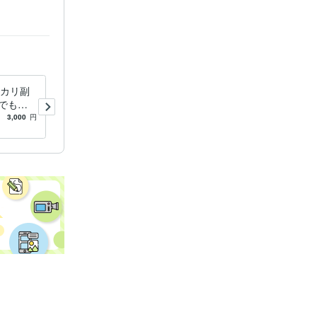
サイキック
ルカリ副
誰も教えない！㊙️最終！完全
でも出
マニュアル教えます TikTok
簡単仕入
ティックトック超初心者でも
3,000
円
5.0
(19)
2,500
円
大丈夫完全版！