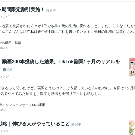
＆期間限定割引実施！
告知
ィング
本地震で被災された方々が1日でも早く元の生活に戻れること、また、亡くなった方
んこんばんは現在私は夜中の1時にこれを書いています。先日の地震には驚かされまし
SNS運用・拡散
16:16
・動画200本投稿した結果。TikTok副業1ヶ月のリアルを
す
記事
ィング
副業できるって聞いたけど、実際どうなの？」そう思っている方のために、今回は1ヶ月間、Ti
GOを本気でやってみた結果を、数字も感情も全部リアルにお話しし...
役インフルエンサー｜SNS運用
02:33
投稿戦略｜伸びる人がやっていること
記事
ィング