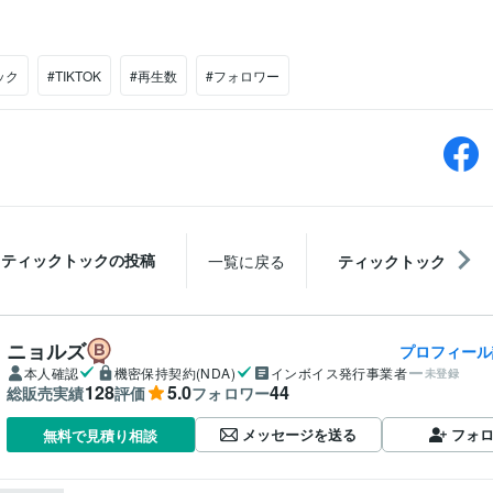
ック
#TIKTOK
#再生数
#フォロワー
ティックトックの投稿
一覧に戻る
ティックトック
ニョルズ
プロフィール
本人確認
機密保持契約(NDA)
インボイス発行事業者
未登録
128
5.0
44
総販売実績
評価
フォロワー
メッセージを送る
フォ
無料で見積り相談