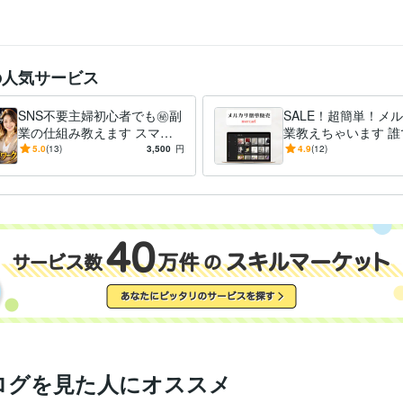
の人気サービス
SNS不要主婦初心者でも㊙️副
SALE！超簡単！メ
業の仕組み教えます スマホ1
業教えちゃいます 誰
台で完結。2026年最新のAI技
来る副業、即販売、
5.0
(13)
3,500
円
4.9
(12)
術で至福の収益化を。
れ、安全、安心
ログを見た人にオススメ