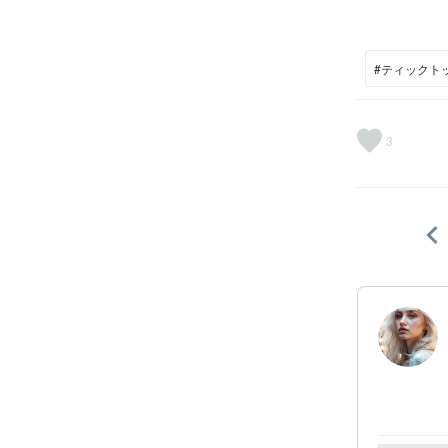
#ティックト
3