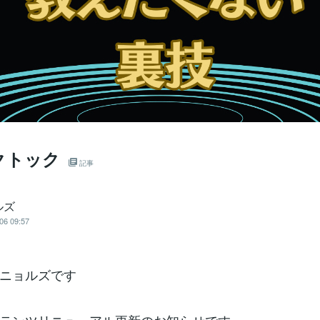
クトック
記事
ルズ
06 09:57
ニョルズです