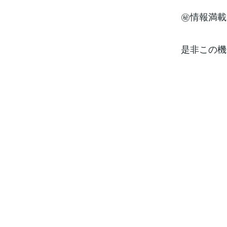
㊙️情報満
是非この機