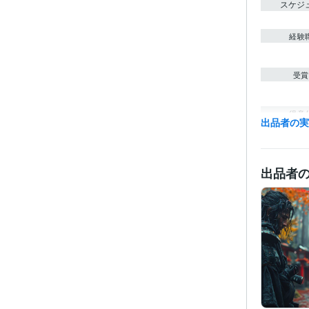
スケジ
経験
受賞
得意
出品者の
出品者