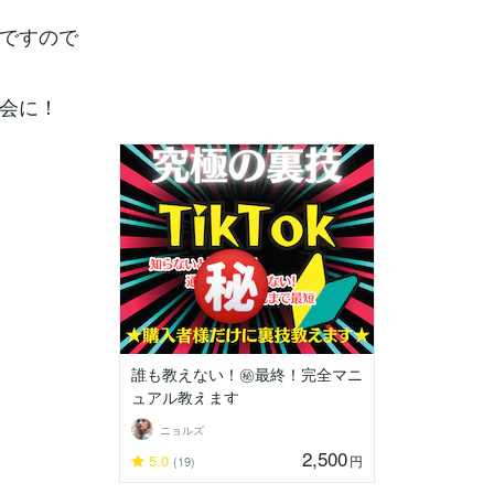
載ですので
会に！
誰も教えない！㊙️最終！完全マニ
ュアル教えます
ニョルズ
2,500
5.0
円
(19)