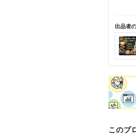
出品者
このブ