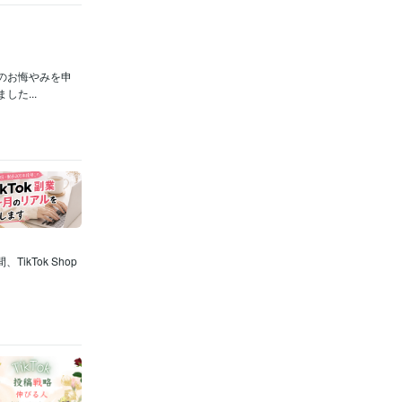
のお悔やみを申
た...
kTok Shop