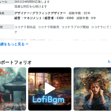
ュール
365日24時間対応致します

迅速な対応を心掛けます
デザイナー / グラフィックデザイナー
経験年数 : 22年
職種
経営・マネジメント / 経営者・CEO・COO
経験年数 : 9年
ココナラ初出品
ココナラ初販売
ココナラブログ開始
ココナラにて
歴
ク
資産運用・副業の相談
アフィリエイト・副業・コンテンツ・SNS
分野
実績をもっと見る
SNS
副業
Webデザイン
アフィリエイト
ビジネス
占い
AI
デザイン制作
グラフィック/グラフィックデザイナー
デザイン
グラフィック
のポートフォリオ
も