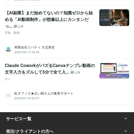
【AI副業】まだ始めてないの？知識ゼロから始
める「AI動画制作」が想像以上にカンタンだ
っ...
記事
写真・動画
有限会社リバティ 大北章史
2025/09/13 08:30
Claude CoworkがバズるCanvaテンプレ動画の
文字入力をズルして5分で全て入...
記事
占い
虹オフィス★占い師さんの集客サポート
2026/04/18 05:27