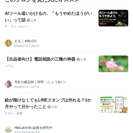
AIツール追いかけるの、「もうやめたほうがい
い」って話
記事
IT・テクノロジー
まるこ MALCO
2026/07/27 06:27
【出品者向け】電話相談の三種の神器
記事
コラム
月虹の鑑定師｜祥明 （しょうめい）
2026/07/21 23:14
絵が描けなくてもLINEスタンプは作れる？3か
月やって分かったこと
記事
マネー・副業
HibiLab＠AI×副業を研究中
2026/06/16 00:23