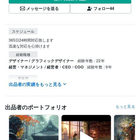
メッセージを送る
フォロー
44
スケジュール
365日24時間対応致します

迅速な対応を心掛けます
経験職種
デザイナー / グラフィックデザイナー
経験年数 : 22年
経営・マネジメント / 経営者・CEO・COO
経験年数 : 9年
受賞歴
出品者の実績をもっと見る
ココナラ初出品
ココナラ初販売
ココナラブログ開始
ココナラにて
プラチナランク
得意分野
出品者のポートフォリオ
もっと見る
資産運用・副業の相談
アフィリエイト・副業・コンテンツ・SNS
SNS
副業
Webデザイン
アフィリエイト
ビジネス
占い
AI
デザイン制作
グラフィック/グラフィックデザイナー
デザイン
グラフィック