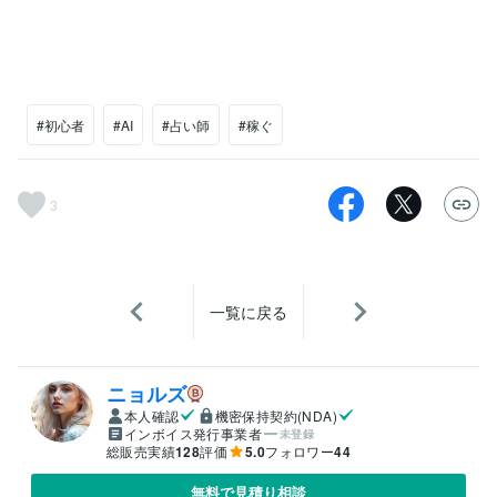
#初心者
#AI
#占い師
#稼ぐ
3
一覧に戻る
ニョルズ
本人確認
機密保持契約(NDA)
インボイス発行事業者
未登録
総販売実績
128
評価
5.0
フォロワー
44
無料で見積り相談