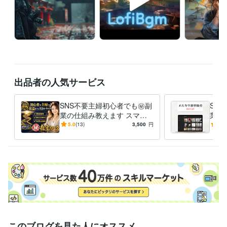
出品者の人気サービス
SNS不要主婦初心者でも㊙️副
SA
業の仕組み教えます スマホ1
業教
台で完結。2026年最新のAI技
来る
5.0
(13)
3,500
円
4.9
術で至福の収益化を。
れ、
このブログを見た人にオススメ