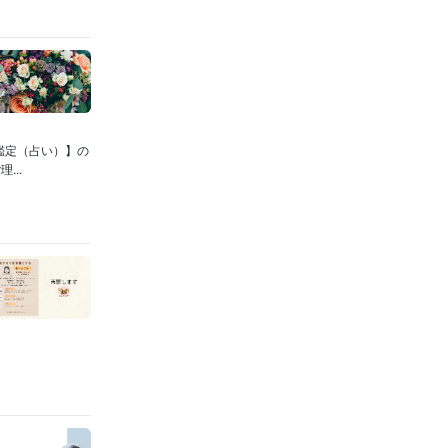
鑑定（占い）】の
..
！