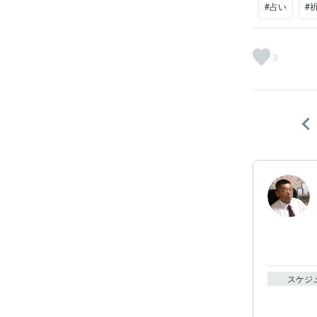
#占い
#
3
スケジ