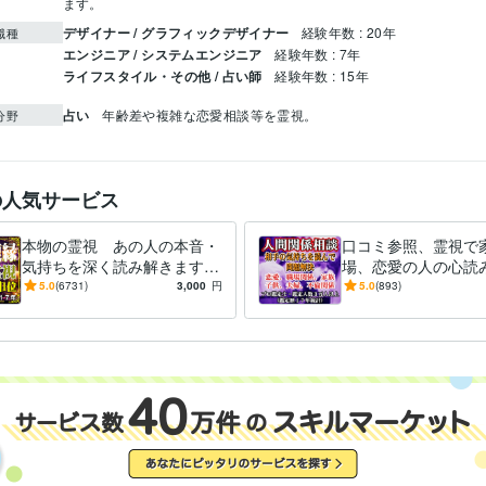
ます。
デザイナー / グラフィックデザイナー
経験年数 : 20年
職種
エンジニア / システムエンジニア
経験年数 : 7年
ライフスタイル・その他 / 占い師
経験年数 : 15年
占い
年齢差や複雑な恋愛相談等を霊視。
分野
の人気サービス
本物の霊視 あの人の本音・
口コミ参照、霊視で
気持ちを深く読み解きます
場、恋愛の人の心読
鑑定歴17年 恋愛・復縁・音
鑑定歴１７年・秘密
5.0
(6731)
3,000
円
5.0
(893)
信不通・複雑恋愛に対応
ロの鑑定をお届け・
伝えます