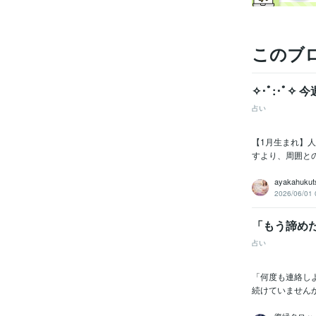
このブ
✧･ﾟ:･ﾟ✧
占い
【1月生まれ】
すより、周囲との
ayakahukut
2026/06/01 
「もう諦め
占い
「何度も連絡し
続けていません