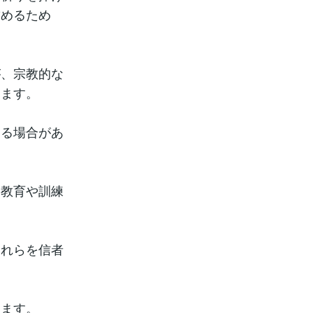
求めるため
が、宗教的な
ります。
なる場合があ
な教育や訓練
それらを信者
します。