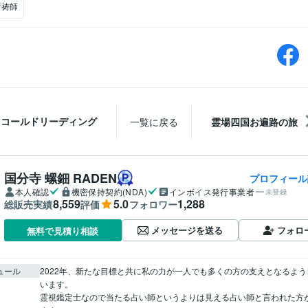
祈祷師
コールドリーディング
一覧に戻る
霊場四国お遍路の旅
国分寺 螺鈿 RADEN
プロフィール
本人確認
機密保持契約(NDA)
インボイス発行事業者
未登録
8,559
5.0
1,288
総販売実績
評価
フォロワー
メッセージを送る
フォロ
無料で見積り相談
ュール
2022年、新たな目標と共に私の力が一人でも多くの方の支えとなるよ
います。

霊視鑑定士なので当たる占い師というよりは見える占い師と言われた方