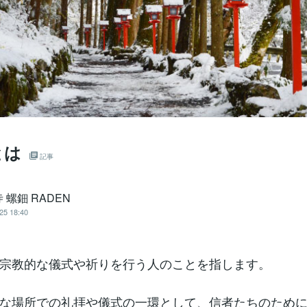
とは
記事
 螺鈿 RADEN
25 18:40
宗教的な儀式や祈りを行う人のことを指します。
な場所での礼拝や儀式の一環として、信者たちのため