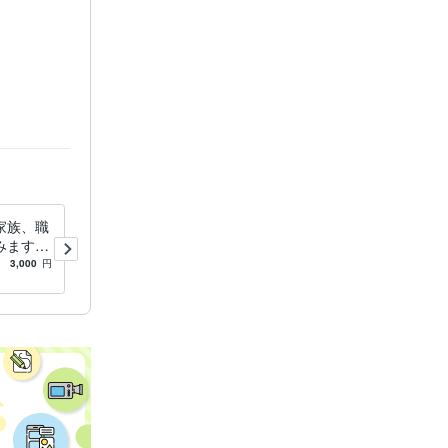
家族、職
イザナギ流恋愛成就祈願にて
みます
相手の心の壁を取払います
厳守・プ
四国伝承イザナギ流恋愛成就
3,000
円
5.0
(229)
3,000
円
真実のみ
祈願・複雑な恋愛・復縁を後
押し