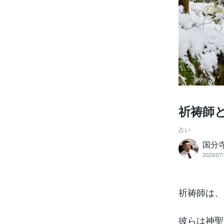
祈祷師
占い
国分寺
2023/07/
祈祷師は、
彼らは神聖