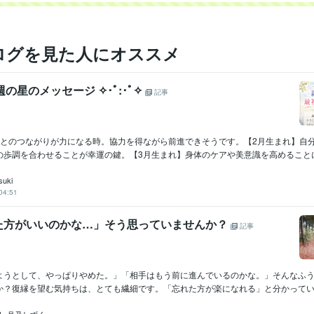
ログを見た人にオススメ
 今週の星のメッセージ ✧･ﾟ:･ﾟ✧
記事
人とのつながりが力になる時。協力を得ながら前進できそうです。【2月生まれ】自
歩調を合わせることが幸運の鍵。【3月生まれ】身体のケアや美意識を高めることに意
suki
04:51
た方がいいのかな…」そう思っていませんか？
記事
ようとして、やっぱりやめた。」「相手はもう前に進んでいるのかな。」そんなふ
か？復縁を望む気持ちは、とても繊細です。「忘れた方が楽になれる」と分かっていて