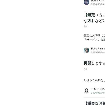
復縁タロッ
2026/08/06 
【鑑定（占
な方】など
占い
貴重なお時間に
「サービス内容
Fucu Fate 
2025/02/24 
再開します
占い
しばらく活動をし
ー和ー（な
2026/08/06 
【重要なお