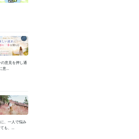
分の意見を押し通
...
うに、一人で悩み
も、...