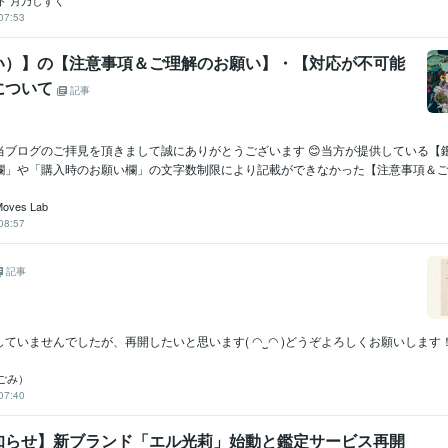
ト 月乃しずく
07:53
い）】の【注意事項＆ご理解のお願い】・【対応が不可能
について
記事
当ブログのご拝見を頂きまして誠にありがとうございます 😊当方が提供している【
欄」や「購入時のお願い欄」の文字数制限により記載ができなかった【注意事項＆ご理.
Moves Lab
08:57
記事
ていませんでしたが、再開したいと思います( ◠‿◠ )どうぞよろしくお願いします
ごみ）
07:40
知らせ】新ブランド「エル光莉」始動と鑑定サービス再開