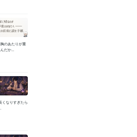
か胸のあたりが重
だか...
長くなりすぎたら
.