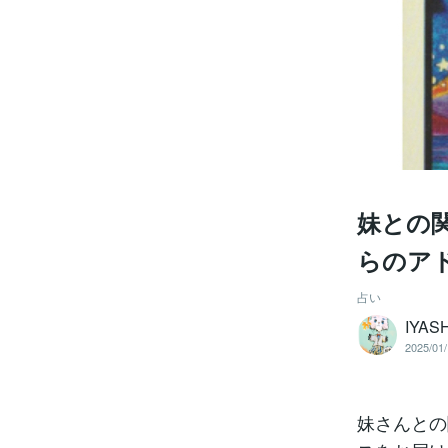
妹との関
らのア
占い
IYA
2025/01/
妹さんとの