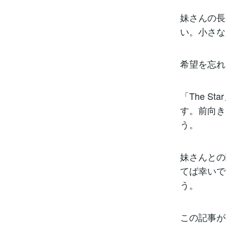
妹さんの長
い。小さな
希望を忘れ
「The 
す。前向き
う。
妹さんとの
てば幸いで
う。
この記事が