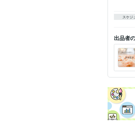
スケジ
出品者