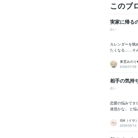
このブ
実家に帰る
占い
カレンダーを眺
たくなる……そ
東雲みのり
2026/07/29 
相手の気持
占い
恋愛の悩みでタ
迷惑かな」 と悩
ISA（イ
2026/05/13 