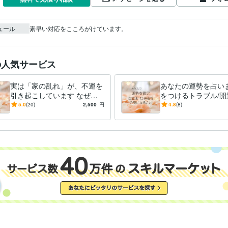
ュール
素早い対応をこころがけています。
の人気サービス
実は「家の乱れ」が、不運を
あなたの運勢を占いま
引き起こしています なぜか
をつけるトラブル/開
出費が続く/家族がずっとイ
など/知りたいことお
5.0
(20)
2,500
円
4.8
(8)
ライラ/ケガが増えた/不幸続
下さい