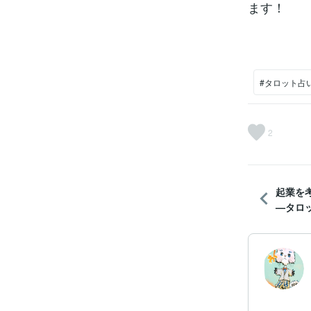
ます！
#タロット占
2
起業を
—タロッ