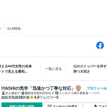
い
#人間関係
考える40代女性の未来
心のストッパーを外す
一覧に戻る
トで見える最初...
持つ大切さ
IYASHIの気学「迅速かつ丁寧な対応」
プロフィール
本人確認
機密保持契約(NDA)
インボイス発行事業者
未登録
28
4.9
5
総販売実績
評価
フォロワー
メッセージを送る
フォ
無料で見積り相談