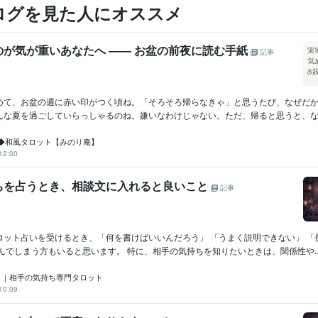
ログを見た人にオススメ
のが気が重いあなたへ ―― お盆の前夜に読む手紙
記事
めて、お盆の週に赤い印がつく頃ね。「そろそろ帰らなきゃ」と思うたび、なぜだ
んな夏を過ごしていらっしゃるのね。嫌いなわけじゃない。ただ、帰ると思うと、なん
◆和風タロット【みのり庵】
12:00
ちを占うとき、相談文に入れると良いこと
記事
ロット占いを受けるとき、「何を書けばいいんだろう」 「うまく説明できない」 「
んでしまう方もいると思います。 特に、相手の気持ちを知りたいときは、関係性や..
サ）｜相手の気持ち専門タロット
10:09