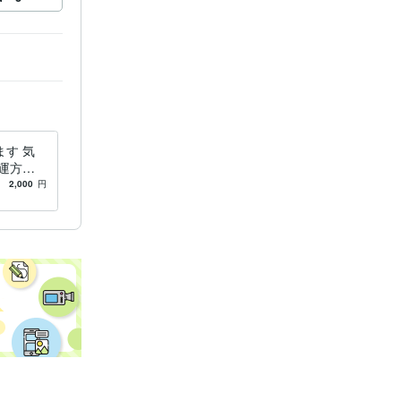
す 気
運方法
知らせ
2,000
円