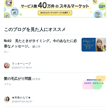
クリエイター / ライター・編集
経験年数 : 3年
エンジニア / システムエンジニア
経験年数 : 1年
事務・ビジネスサポート / 事務（一般事務）
経験年数 : 5年
生産・品質管理 / 生産技術・製造技術
経験年数 : 1年
職歴
このブログを見た人にオススメ
株式会社ラック
2016年3月 ~ 2016年7月
株式会社社オークラマイクロコーティング
2017年2月 ~ 2017年5月
№82 見たときがタイミング。今のあなたに必
株式会社システムズ・デザイン
2017年10月 ~ 2018年3月
要なメッセージ。
日本フードデリバリー株式会社
2018年4月 ~ 2021年4月
記事
株式会社野村通信設備
2021年5月 ~ 2021年6月
占い
グローデトレーディング株式会社
2021年7月 ~ 2023年3月
フリーランス
2023年8月 ~ 現在
ラッキーシープ
2026/07/17 06:41
資格・検定
情報処理技術者（基本情報技術者）
取得年 : 2013年
髪の毛広がり問題
告知
普通自動車第一種運転免許
取得年 : 2011年
コラム
マイクロソフト オフィス スペシャリスト（MOS）
取得年 : 2011年
普通自動二輪免許
取得年 : 2014年
★和奏かなで★
プログラミング言語・フレームワーク
2026/07/04 00:47
C:2年
CSS:2年
HTML:2年