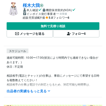
桜木大我
本人確認
機密保持契約(NDA)
インボイス発行事業者
未登録
総販売実績
8
評価
5.0
フォロワー
6
無料で見積り相談
メッセージを送る
フォロー
6
スケジュール
連絡可能時間 : 10:00〜17:00(状況により時間内でも連絡できない場合が
あります。)

休日 : 不定期

相談相手(電話とチャット)の仕事は、事前にメッセージにて希望する日時
を複数教えてください！

相談相手の仕事は電話での対応となるため、対応可能な時間帯は、

上記の連絡可能時間と同様です。

出品者の実績をもっと見る
（※相談相手の対応時間のみ、状況により最終の時間（17：00）が変更
となる場合があります。）
経験職種