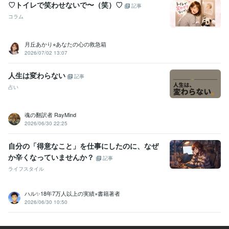
♡トイレで笑わせないで〜（笑）♡
ビジネス・クリエイティブツール
記事
Excel:10年
Google スプレッドシート:5年
Google スライド:5年
コラム
Google ドキュメント:5年
Numbers:5年
Pages:2年
PowerPoint:10年
Word:10年
BASE:5年
カラーミーショップ:2年
Moneyfoward:0年
月丘あかり⭐︎あなたの心の救急箱
iMovie:2年
Vrew:1年
VLLO:1年
Canva:1年
2026/07/02 13:07
得意分野
悩み相談・カウンセリング
悩み相談/愚痴聞き/LGBTQ相談
人生は変わらない
記事
恋愛 相談 悩み
占い
ビジネス代行・事務代行
書類作成/データ入力/データ整理
ビジネス 事務
魂の翻訳者 RayMind
2026/06/30 22:25
自分の「得意なこと」を仕事にしたのに、なぜ
か辛くなっていませんか？
記事
ライフスタイル
ハル✨18年7万人以上の実績×書籍著者
2026/06/30 10:50