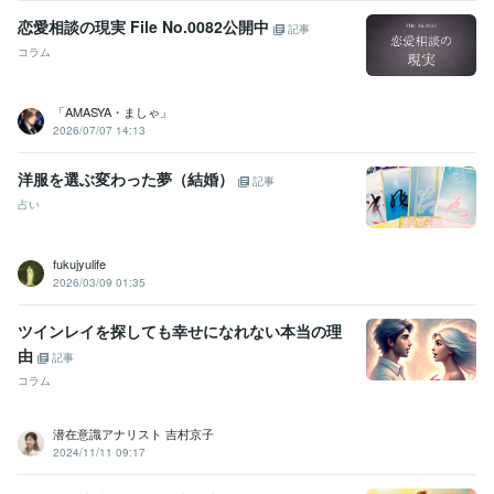
株式会社社オークラマイクロコーティング
2017年2月 ~ 2017年5月
恋愛相談の現実 File No.0082公開中
株式会社システムズ・デザイン
2017年10月 ~ 2018年3月
記事
日本フードデリバリー株式会社
2018年4月 ~ 2021年4月
コラム
株式会社野村通信設備
2021年5月 ~ 2021年6月
グローデトレーディング株式会社
2021年7月 ~ 2023年3月
「AMASYA・ましゃ」
フリーランス
2023年8月 ~ 現在
2026/07/07 14:13
資格・検定
洋服を選ぶ変わった夢（結婚）
情報処理技術者（基本情報技術者）
取得年 : 2013年
記事
普通自動車第一種運転免許
取得年 : 2011年
占い
マイクロソフト オフィス スペシャリスト（MOS）
取得年 : 2011年
普通自動二輪免許
取得年 : 2014年
fukujyulife
2026/03/09 01:35
プログラミング言語・フレームワーク
C:2年
CSS:2年
HTML:2年
ツインレイを探しても幸せになれない本当の理
ビジネス・クリエイティブツール
由
記事
Excel:10年
Google スプレッドシート:5年
Google スライド:5年
コラム
Google ドキュメント:5年
Numbers:5年
Pages:2年
PowerPoint:10年
Word:10年
BASE:5年
カラーミーショップ:2年
Moneyfoward:0年
潜在意識アナリスト 吉村京子
iMovie:2年
Vrew:1年
VLLO:1年
Canva:1年
2024/11/11 09:17
得意分野