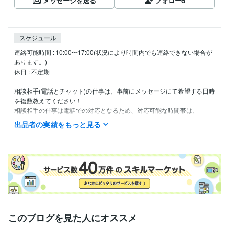
メッセージを送る
フォロー
6
スケジュール
連絡可能時間 : 10:00〜17:00(状況により時間内でも連絡できない場合が
あります。)

休日 : 不定期

相談相手(電話とチャット)の仕事は、事前にメッセージにて希望する日時
を複数教えてください！

相談相手の仕事は電話での対応となるため、対応可能な時間帯は、

上記の連絡可能時間と同様です。

出品者の実績をもっと見る
（※相談相手の対応時間のみ、状況により最終の時間（17：00）が変更
となる場合があります。）
経験職種
クリエイター / ライター・編集
経験年数 : 3年
エンジニア / システムエンジニア
経験年数 : 1年
事務・ビジネスサポート / 事務（一般事務）
経験年数 : 5年
生産・品質管理 / 生産技術・製造技術
経験年数 : 1年
職歴
このブログを見た人にオススメ
株式会社ラック
2016年3月 ~ 2016年7月