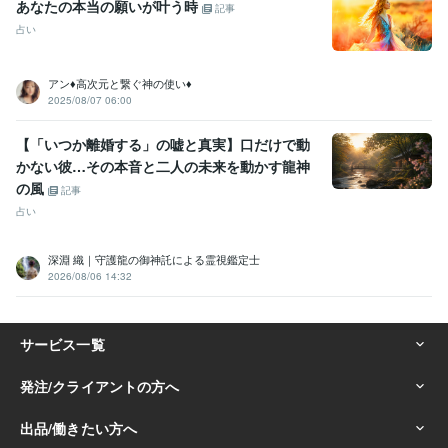
悩み相談・カウンセリング
悩み相談/愚痴聞き/LGBTQ相談
あなたの本当の願いが叶う時
記事
恋愛 相談 悩み
占い
ビジネス代行・事務代行
書類作成/データ入力/データ整理
ビジネス 事務
アン♦︎高次元と繋ぐ神の使い♦︎
2025/08/07 06:00
【「いつか離婚する」の嘘と真実】口だけで動
かない彼…その本音と二人の未来を動かす龍神
の風
記事
占い
深淵 織｜守護龍の御神託による霊視鑑定士
2026/08/06 14:32