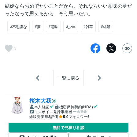
結婚ならおめでたいことだから、それならいい意味の夢だ
ったなって思えるから、そう思いたい。
#不思議な
#夢
#意味
#少年
#雑草
#結婚
3
一覧に戻る
桜木大我
本人確認
機密保持契約(NDA)
インボイス発行事業者
未登録
総販売実績
8
評価
5.0
フォロワー
6
無料で見積り相談