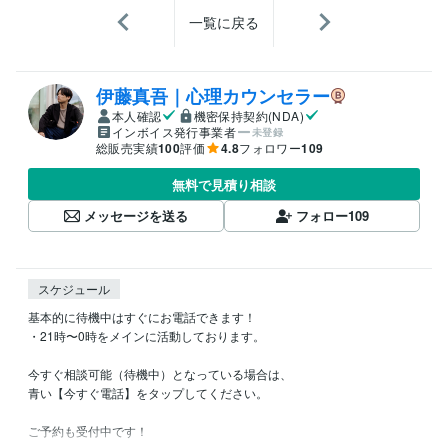
一覧に戻る
伊藤真吾｜心理カウンセラー
本人確認
機密保持契約(NDA)
インボイス発行事業者
未登録
総販売実績
100
評価
4.8
フォロワー
109
無料で見積り相談
メッセージを送る
フォロー
109
スケジュール
基本的に待機中はすぐにお電話できます！

・21時〜0時をメインに活動しております。

今すぐ相談可能（待機中）となっている場合は、

青い【今すぐ電話】をタップしてください。

ご予約も受付中です！
