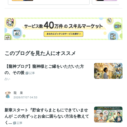
気軽にチャットしましょう
理、
よろしくお願いします。

しま
・お試しチャットサービス

30分即レス

返信回数縛りなし！ 

まずはココカラ！

・1時間チャットサービス

このブログを見た人にオススメ
1時間即レス

【龍神ブログ】龍神様とご縁をいただいた方
返信回数縛りなし！

の、その後
記事
・お悩み相談

占い
・恋愛相談

・介護相談　　　など

龍 泉
2026/07/07 04:53
これからも色々なサービスを

新章スタート『貯金すらまともにできていませ
増やしていきます！

んが この先ずっとお金に困らない方法を教えて
※購入前にDMをいただけると

く...
記事
　間違えての購入が避けれたりしますので、
