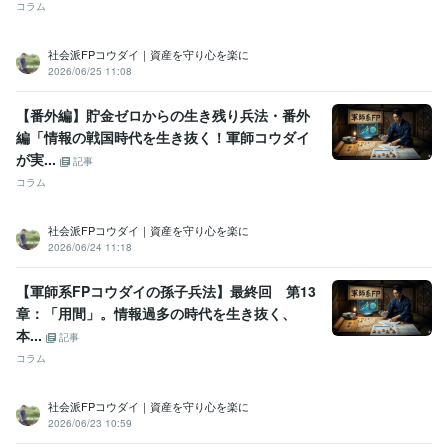
コラム
　スムーズだと思います。

社会派FPコウダイ｜資産を守り心を楽に
よろしくお願いいたします。
2026/06/25 11:08
経験職種
人事 / 人材開発・人材育成・研修
経験年数 : 10年
【番外編】貯金ゼロからの生き残り兵法・番外
医療・介護 / 病院・介護施設経営
経験年数 : 15年
編「情報の戦国時代を生き抜く！軍師コウダイ
ライフスタイル・その他 / カウンセラー・コーチ
経験年数 : 2年
が実...
記事
職歴
コラム
医療法人 介護老人保健施設
2009年3月 ~ 2023年4月
医療法人 サービス付き高齢者向け住宅
2024年7月 ~ 現在
社会派FPコウダイ｜資産を守り心を楽に
2026/06/24 11:18
受賞歴
ココナラ登録
ココナラ初出品
ココナラ商品が初購入される　レギュ
【軍師系FPコウダイの孫子兵法】最終回 第13
ラーランク取得
ココナラ　レギュラーランク→シルバーランクへ昇
章：「用間」。情報過多の時代を生き抜く、
格
ココナラ　シルバーランク→ゴールドランクへ昇格
ココナラ　ゴ
本...
ールドランク→プラチナランクへ昇格
記事
コラム
資格・検定
ホームヘルパー2級
取得年 : 2006年
社会派FPコウダイ｜資産を守り心を楽に
介護福祉士
取得年 : 2008年
2026/06/23 10:59
行動心理士
取得年 : 2024年