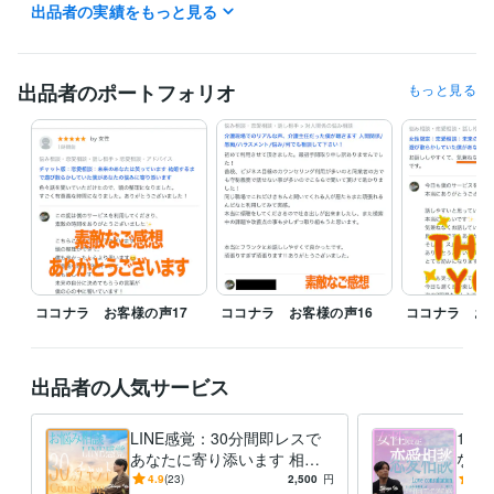
ご希望の日時をDMにてお知らせください。

出品者の実績をもっと見る
何かあれば気軽にDMください。

※メッセージの返信が遅くなることもありますので

　あらかじめご了承くださいませ。

出品者のポートフォリオ
もっと見る
お悩み相談、カウンセリング：オレンジ色

恋愛相談：ピンク色

介護関係の相談：緑色

各相談ごとに色分けをしてあります。

・あなたの気持ちや悩みを

ココナラ お客様の声17
ココナラ お客様の声16
ココナラ お
　 電話で話せるサービス

・お悩み相談

・恋愛相談

出品者の人気サービス
・介護相談　　　など

LINE感覚：30分間即レスで
1時
あなたの気持ちをここで話せます！！

あなたに寄り添います 相談/
なた
愚痴/恋愛/お試しOK/何でも
び散
4.9
(23)
2,500
円
4.9
待機中かのご確認を
