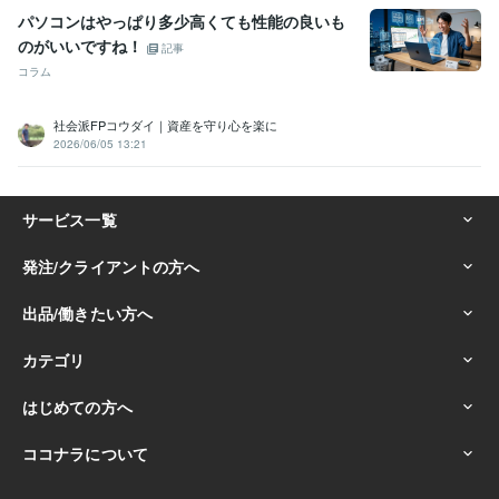
パソコンはやっぱり多少高くても性能の良いも
ビジネス・クリエイティブツール
ChatGPT:1年
Adobe Photoshop:1年
Canva:1年
のがいいですね！
記事
Adobe Premiere Pro:1年
Vrew:1年
コラム
その他ツール
社会派FPコウダイ｜資産を守り心を楽に
介護で培った傾聴スキル:20年
コミュニケーションスキル:30年
2026/06/05 13:21
家族や仲間を思いやる心:30年
介護福祉士として役職を経験（副主任・主任）:10年
人を幸せにする力:10年
得意分野
悩み相談・カウンセリング
無計画での退職は絶対にやめた方がいい
です
仕事
悩み
退職
愚痴
解決
話し相手
悩み相談・カウンセリング
心のモヤモヤを解消する為のお悩み相談
悩み
相談
解決
愚痴
仕事
心
モヤモヤ
学歴
長野県 松本短期大学
2007年3月 ~ 2009年2月