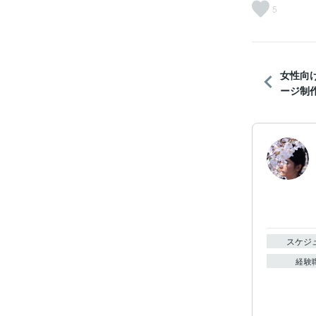
5
女性向
ージ制
スケジ
経験