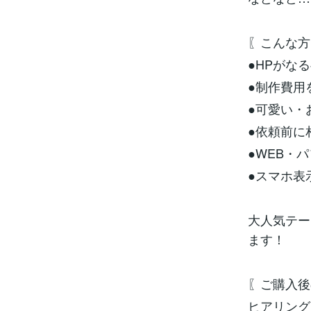
〖こんな方
●HPがな
●制作費用
●可愛い・
●依頼前に
●WEB・
●スマホ表
大人気テー
ます！
〖ご購入後
ヒアリング