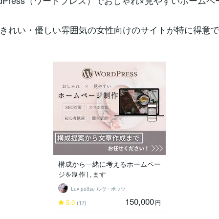
rdPress（ワードプレス）でおしゃれ×見やすいホーム
きれい・優しい雰囲気の女性向けのサイトが特に得意
構成から一緒に考えるホームペー
ジを制作します
Luv pottsu ルヴ・ポッツ
150,000
5.0
円
(17)