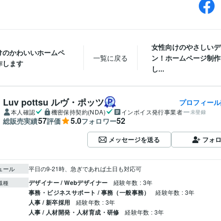
女性向けのやさしいデ
けのかわいいホームペ
一覧に戻る
ン！ホームページ制作
作します
し...
Luv pottsu ルヴ・ポッツ
プロフィール
本人確認
機密保持契約(NDA)
インボイス発行事業者
未登録
57
5.0
52
総販売実績
評価
フォロワー
メッセージを送る
フォ
ュール
平日の9-21時、急ぎであれば土日も対応可
デザイナー / Webデザイナー
経験年数 : 3年
職種
事務・ビジネスサポート / 事務（一般事務）
経験年数 : 3年
人事 / 新卒採用
経験年数 : 3年
人事 / 人材開発・人材育成・研修
経験年数 : 3年